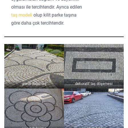
olması ile tercihtendir. Ayrıca edilen
taş modeli
olup kilit parke taşına
göre daha çok tercihtendir.
granit doğal taş
dekoratif taş döşemesi