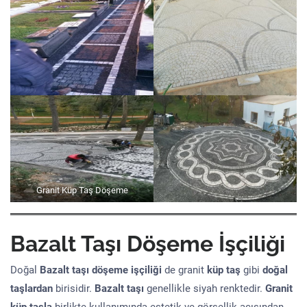
Granit Küp Taş Döşeme
Bazalt Taşı Döşeme İşçiliği
Doğal
Bazalt taşı döşeme işçiliği
de granit
küp taş
gibi
doğal
taşlardan
birisidir.
Bazalt taşı
genellikle siyah renktedir.
Granit