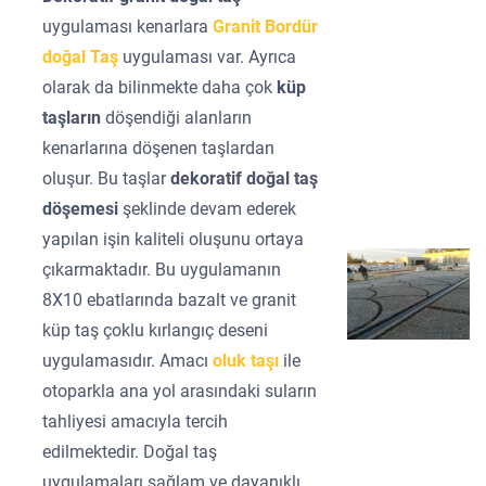
uygulaması kenarlara
Granit Bordür
doğal Taş
uygulaması var. Ayrıca
olarak da bilinmekte daha çok
küp
taşların
döşendiği alanların
kenarlarına döşenen taşlardan
oluşur. Bu taşlar
dekoratif doğal taş
döşemesi
şeklinde devam ederek
yapılan işin kaliteli oluşunu ortaya
çıkarmaktadır. Bu uygulamanın
8X10 ebatlarında bazalt ve granit
küp taş çoklu kırlangıç deseni
uygulamasıdır. Amacı
oluk taşı
ile
otoparkla ana yol arasındaki suların
tahliyesi amacıyla tercih
edilmektedir. Doğal taş
uygulamaları sağlam ve dayanıklı