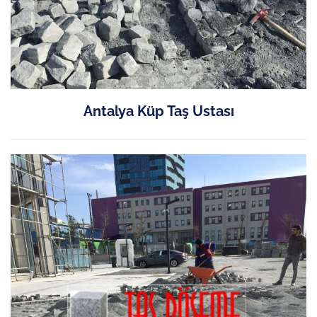
Antalya Küp Taş Ustası