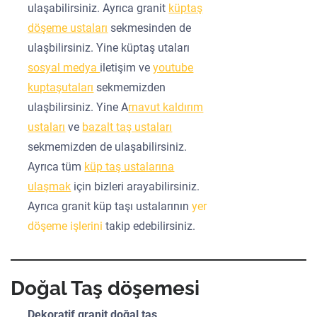
ulaşabilirsiniz. Ayrıca granit
küptaş
döşeme ustaları
sekmesinden de
ulaşbilirsiniz. Yine küptaş utaları
sosyal medya
iletişim ve
youtube
kuptaşutaları
sekmemizden
ulaşbilirsiniz. Yine A
rnavut kaldırım
ustaları
ve
bazalt taş ustaları
sekmemizden de ulaşabilirsiniz.
Ayrıca tüm
küp taş ustalarına
ulaşmak
için bizleri arayabilirsiniz.
Ayrıca granit küp taşı ustalarının
yer
döşeme işlerini
takip edebilirsiniz.
Doğal Taş döşemesi
Dekoratif granit doğal taş