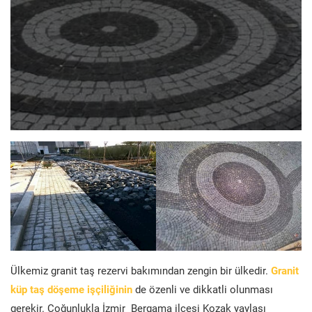
Ülkemiz granit taş rezervi bakımından zengin bir ülkedir.
Granit
küp taş döşeme işçiliğinin
de özenli ve dikkatli olunması
gerekir. Çoğunlukla İzmir Bergama ilçesi Kozak yaylası