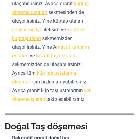
ulaşabilirsiniz. Ayrıca granit
küptaş
döşeme ustaları
sekmesinden de
ulaşbilirsiniz. Yine küptaş utaları
sosyal medya
iletişim ve
youtube
kuptaşutaları
sekmemizden
ulaşbilirsiniz. Yine A
rnavut kaldırım
ustaları
ve
bazalt taş ustaları
sekmemizden de ulaşabilirsiniz.
Ayrıca tüm
küp taş ustalarına
ulaşmak
için bizleri arayabilirsiniz.
Ayrıca granit küp taşı ustalarının
yer
döşeme işlerini
takip edebilirsiniz.
Doğal Taş döşemesi
Dekoratif granit doğal taş