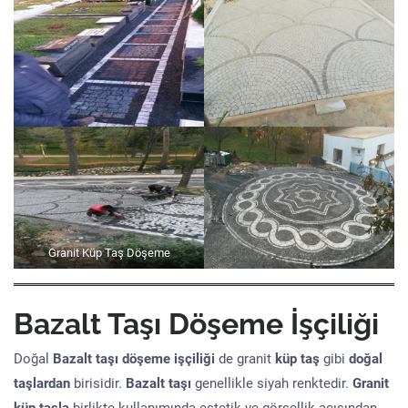
Granit Küp Taş Döşeme
Bazalt Taşı Döşeme İşçiliği
Doğal
Bazalt taşı döşeme işçiliği
de granit
küp taş
gibi
doğal
taşlardan
birisidir.
Bazalt taşı
genellikle siyah renktedir.
Granit