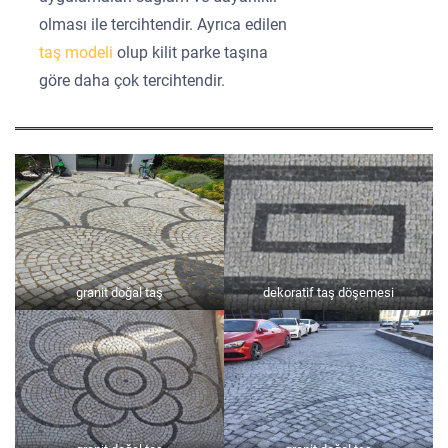
olması ile tercihtendir. Ayrıca edilen
taş modeli
olup kilit parke taşına
göre daha çok tercihtendir.
granit doğal taş
dekoratif taş döşemesi