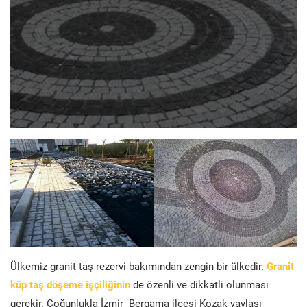
Ülkemiz granit taş rezervi bakımından zengin bir ülkedir.
Granit
küp taş döşeme işçiliğinin
de özenli ve dikkatli olunması
gerekir. Çoğunlukla İzmir Bergama ilçesi Kozak yaylası