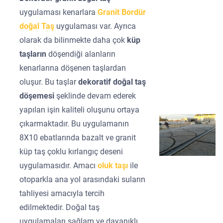
uygulaması kenarlara
Granit Bordür
doğal Taş
uygulaması var. Ayrıca
olarak da bilinmekte daha çok
küp
taşların
döşendiği alanların
kenarlarına döşenen taşlardan
oluşur. Bu taşlar
dekoratif doğal taş
döşemesi
şeklinde devam ederek
yapılan işin kaliteli oluşunu ortaya
çıkarmaktadır. Bu uygulamanın
8X10 ebatlarında bazalt ve granit
küp taş çoklu kırlangıç deseni
uygulamasıdır. Amacı
oluk taşı
ile
otoparkla ana yol arasındaki suların
tahliyesi amacıyla tercih
edilmektedir. Doğal taş
uygulamaları sağlam ve dayanıklı