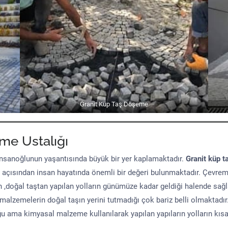
Granit Küp Taş Döşeme
me Ustalığı
sanoğlunun yaşantısında büyük bir yer kaplamaktadır.
Granit küp t
 açısından insan hayatında önemli bir değeri bulunmaktadır. Çevre
n ,doğal taştan yapılan yolların günümüze kadar geldiği halende sağ
malzemelerin doğal taşın yerini tutmadığı çok bariz belli olmaktad
uğu ama kimyasal malzeme kullanılarak yapılan yapıların yolların kıs