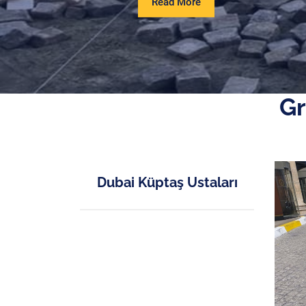
Read
Read More
More
Gr
Dubai Küptaş Ustaları