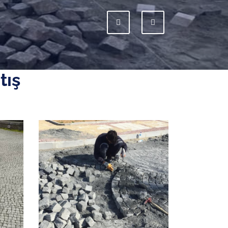
Previous
Next
tış