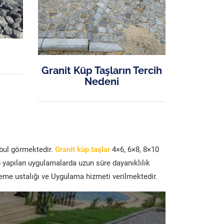
Granit Küp Taşların Tercih
Nedeni
abul görmektedir.
Granit küp taşlar
4×6, 6×8, 8×10
p yapılan uygulamalarda uzun süre dayanıklılık
şeme ustalığı ve Uygulama hizmeti verilmektedir.