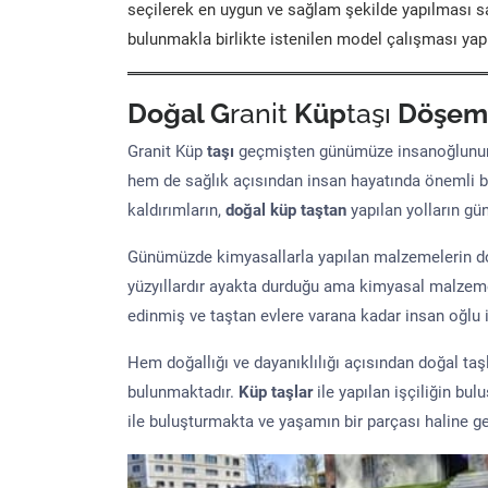
seçilerek en uygun ve sağlam şekilde yapılması sa
bulunmakla birlikte istenilen model çalışması yap
Doğal G
ranit
Küp
taşı
Döşem
Granit Küp
taşı
geçmişten günümüze insanoğlunun 
hem de sağlık açısından insan hayatında önemli b
kaldırımların,
doğal küp taştan
yapılan yolların g
Günümüzde kimyasallarla yapılan malzemelerin doğ
yüzyıllardır ayakta durduğu ama kimyasal malzeme 
edinmiş ve taştan evlere varana kadar insan oğlu iç
Hem doğallığı ve dayanıklılığı açısından doğal ta
bulunmaktadır.
Küp taşlar
ile yapılan işçiliğin bul
ile buluşturmakta ve yaşamın bir parçası haline ge