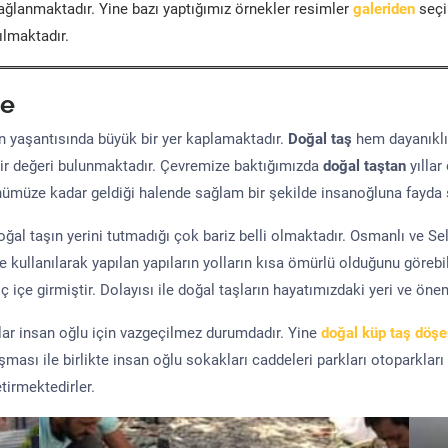
ğlanmaktadır. Yine bazı yaptığımız örnekler resimler
galeriden
seçil
ılmaktadır.
e
yaşantısında büyük bir yer kaplamaktadır.
Doğal taş
hem dayanıklı
ir değeri bulunmaktadır. Çevremize baktığımızda
doğal taştan
yıllar
ünümüze kadar geldiği halende sağlam bir şekilde insanoğluna fayda 
al taşın yerini tutmadığı çok bariz belli olmaktadır. Osmanlı ve S
kullanılarak yapılan yapıların yolların kısa ömürlü olduğunu görebil
 içe girmiştir. Dolayısı ile doğal taşların hayatımızdaki yeri ve öne
şlar insan oğlu için vazgeçilmez durumdadır. Yine
doğal küp taş döş
uşması ile birlikte insan oğlu sokakları caddeleri parkları otoparkları
tirmektedirler.