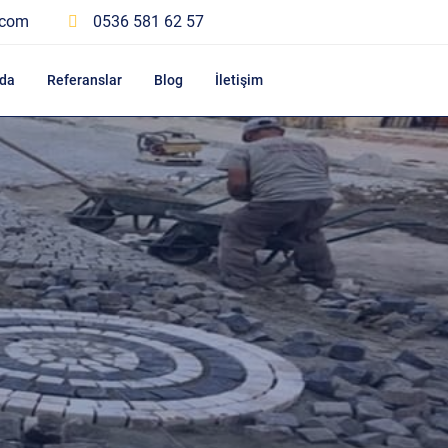
.com
0536 581 62 57
da
Referanslar
Blog
İletişim