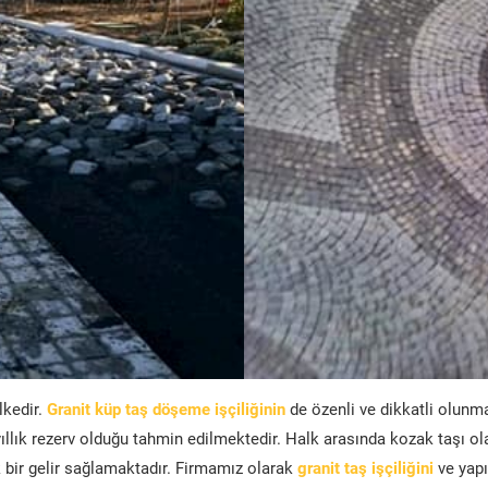
lkedir.
Granit küp taş döşeme işçiliğinin
de özenli ve dikkatli olunm
ıllık rezerv olduğu tahmin edilmektedir. Halk arasında kozak taşı ol
bir gelir sağlamaktadır. Firmamız olarak
granit taş işçiliğini
ve yapı