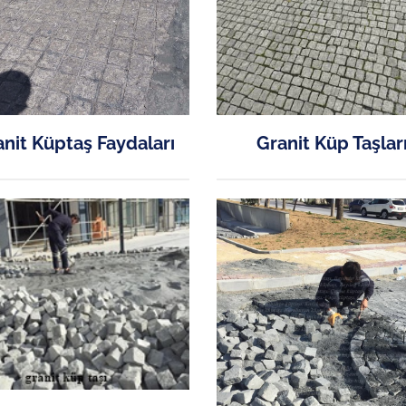
nit Küptaş Faydaları
Granit Küp Taşlar