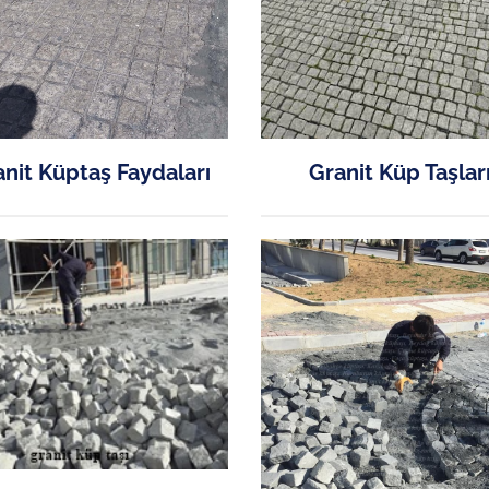
nit Küptaş Faydaları
Granit Küp Taşlar