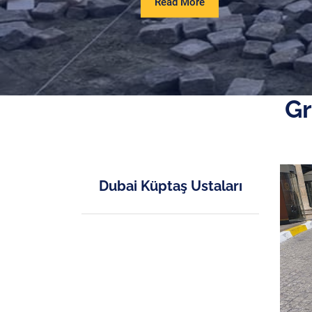
Read
Read More
More
Gr
Dubai Küptaş Ustaları