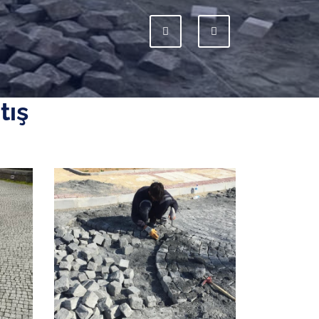
Previous
Next
tış