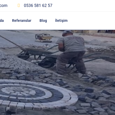
.com
0536 581 62 57
da
Referanslar
Blog
İletişim