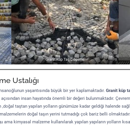
Granit Küp Taş Döşeme
me Ustalığı
sanoğlunun yaşantısında büyük bir yer kaplamaktadır.
Granit küp t
 açısından insan hayatında önemli bir değeri bulunmaktadır. Çevre
n ,doğal taştan yapılan yolların günümüze kadar geldiği halende sağ
malzemelerin doğal taşın yerini tutmadığı çok bariz belli olmaktad
uğu ama kimyasal malzeme kullanılarak yapılan yapıların yolların kıs