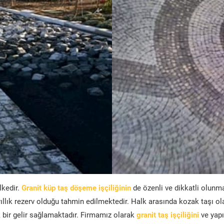
lkedir.
Granit küp taş döşeme işçiliğinin
de özenli ve dikkatli olunm
ıllık rezerv olduğu tahmin edilmektedir. Halk arasında kozak taşı ol
bir gelir sağlamaktadır. Firmamız olarak
granit taş işçiliğini
ve yapı