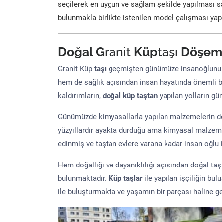
seçilerek en uygun ve sağlam şekilde yapılması sa
bulunmakla birlikte istenilen model çalışması yap
Doğal G
ranit
Küp
taşı
Döşem
Granit Küp
taşı
geçmişten günümüze insanoğlunun 
hem de sağlık açısından insan hayatında önemli b
kaldırımların,
doğal küp taştan
yapılan yolların g
Günümüzde kimyasallarla yapılan malzemelerin doğ
yüzyıllardır ayakta durduğu ama kimyasal malzeme 
edinmiş ve taştan evlere varana kadar insan oğlu iç
Hem doğallığı ve dayanıklılığı açısından doğal ta
bulunmaktadır.
Küp taşlar
ile yapılan işçiliğin bul
ile buluşturmakta ve yaşamın bir parçası haline ge