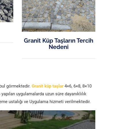
Granit Küp Taşların Tercih
Nedeni
abul görmektedir.
Granit küp taşlar
4×6, 6×8, 8×10
p yapılan uygulamalarda uzun süre dayanıklılık
şeme ustalığı ve Uygulama hizmeti verilmektedir.