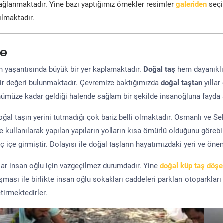
ğlanmaktadır. Yine bazı yaptığımız örnekler resimler
galeriden
seçil
ılmaktadır.
e
yaşantısında büyük bir yer kaplamaktadır.
Doğal taş
hem dayanıklı
ir değeri bulunmaktadır. Çevremize baktığımızda
doğal taştan
yıllar
ünümüze kadar geldiği halende sağlam bir şekilde insanoğluna fayda 
al taşın yerini tutmadığı çok bariz belli olmaktadır. Osmanlı ve S
kullanılarak yapılan yapıların yolların kısa ömürlü olduğunu görebil
 içe girmiştir. Dolayısı ile doğal taşların hayatımızdaki yeri ve öne
şlar insan oğlu için vazgeçilmez durumdadır. Yine
doğal küp taş döş
uşması ile birlikte insan oğlu sokakları caddeleri parkları otoparkları
tirmektedirler.