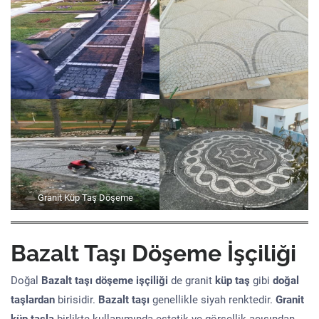
Granit Küp Taş Döşeme
Bazalt Taşı Döşeme İşçiliği
Doğal
Bazalt taşı döşeme işçiliği
de granit
küp taş
gibi
doğal
taşlardan
birisidir.
Bazalt taşı
genellikle siyah renktedir.
Granit