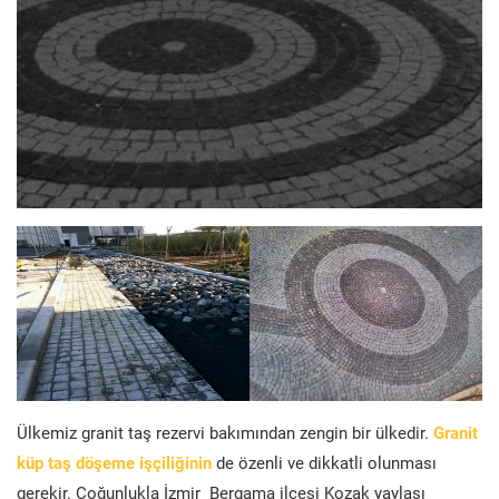
Ülkemiz granit taş rezervi bakımından zengin bir ülkedir.
Granit
küp taş döşeme işçiliğinin
de özenli ve dikkatli olunması
gerekir. Çoğunlukla İzmir Bergama ilçesi Kozak yaylası