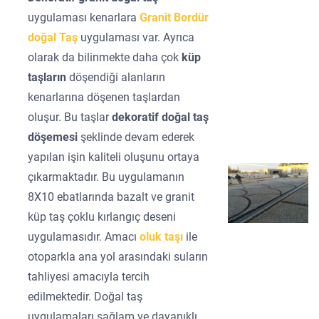
uygulaması kenarlara
Granit Bordür
doğal Taş
uygulaması var. Ayrıca
olarak da bilinmekte daha çok
küp
taşların
döşendiği alanların
kenarlarına döşenen taşlardan
oluşur. Bu taşlar
dekoratif doğal taş
döşemesi
şeklinde devam ederek
yapılan işin kaliteli oluşunu ortaya
çıkarmaktadır. Bu uygulamanın
8X10 ebatlarında bazalt ve granit
küp taş çoklu kırlangıç deseni
uygulamasıdır. Amacı
oluk taşı
ile
otoparkla ana yol arasındaki suların
tahliyesi amacıyla tercih
edilmektedir. Doğal taş
uygulamaları sağlam ve dayanıklı