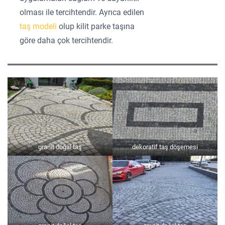
olması ile tercihtendir. Ayrıca edilen
taş modeli
olup kilit parke taşına
göre daha çok tercihtendir.
granit doğal taş
dekoratif taş döşemesi