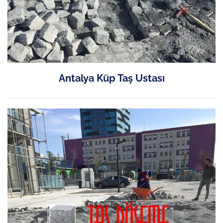
Antalya Küp Taş Ustası