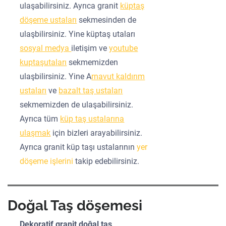
ulaşabilirsiniz. Ayrıca granit
küptaş
döşeme ustaları
sekmesinden de
ulaşbilirsiniz. Yine küptaş utaları
sosyal medya
iletişim ve
youtube
kuptaşutaları
sekmemizden
ulaşbilirsiniz. Yine A
rnavut kaldırım
ustaları
ve
bazalt taş ustaları
sekmemizden de ulaşabilirsiniz.
Ayrıca tüm
küp taş ustalarına
ulaşmak
için bizleri arayabilirsiniz.
Ayrıca granit küp taşı ustalarının
yer
döşeme işlerini
takip edebilirsiniz.
Doğal Taş döşemesi
Dekoratif granit doğal taş