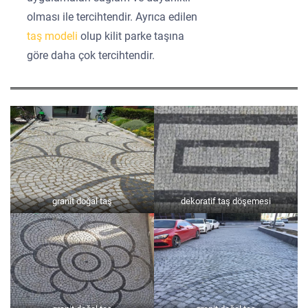
olması ile tercihtendir. Ayrıca edilen
taş modeli
olup kilit parke taşına
göre daha çok tercihtendir.
granit doğal taş
dekoratif taş döşemesi