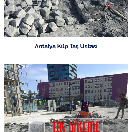
Antalya Küp Taş Ustası