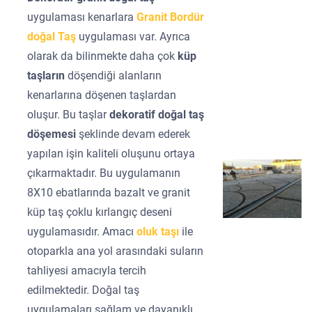
uygulaması kenarlara
Granit Bordür
doğal Taş
uygulaması var. Ayrıca
olarak da bilinmekte daha çok
küp
taşların
döşendiği alanların
kenarlarına döşenen taşlardan
oluşur. Bu taşlar
dekoratif doğal taş
döşemesi
şeklinde devam ederek
yapılan işin kaliteli oluşunu ortaya
çıkarmaktadır. Bu uygulamanın
8X10 ebatlarında bazalt ve granit
küp taş çoklu kırlangıç deseni
uygulamasıdır. Amacı
oluk taşı
ile
otoparkla ana yol arasındaki suların
tahliyesi amacıyla tercih
edilmektedir. Doğal taş
uygulamaları sağlam ve dayanıklı