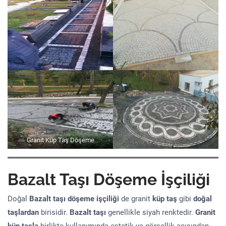
Granit Küp Taş Döşeme
Bazalt Taşı Döşeme İşçiliği
Doğal
Bazalt taşı döşeme işçiliği
de granit
küp taş
gibi
doğal
taşlardan
birisidir.
Bazalt taşı
genellikle siyah renktedir.
Granit