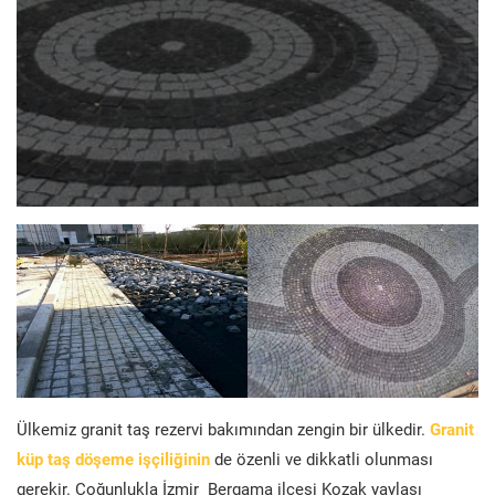
Ülkemiz granit taş rezervi bakımından zengin bir ülkedir.
Granit
küp taş döşeme işçiliğinin
de özenli ve dikkatli olunması
gerekir. Çoğunlukla İzmir Bergama ilçesi Kozak yaylası