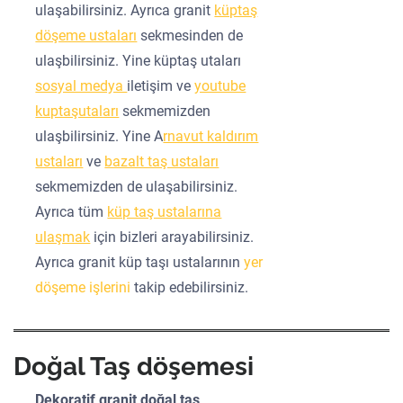
ulaşabilirsiniz. Ayrıca granit
küptaş
döşeme ustaları
sekmesinden de
ulaşbilirsiniz. Yine küptaş utaları
sosyal medya
iletişim ve
youtube
kuptaşutaları
sekmemizden
ulaşbilirsiniz. Yine A
rnavut kaldırım
ustaları
ve
bazalt taş ustaları
sekmemizden de ulaşabilirsiniz.
Ayrıca tüm
küp taş ustalarına
ulaşmak
için bizleri arayabilirsiniz.
Ayrıca granit küp taşı ustalarının
yer
döşeme işlerini
takip edebilirsiniz.
Doğal Taş döşemesi
Dekoratif granit doğal taş