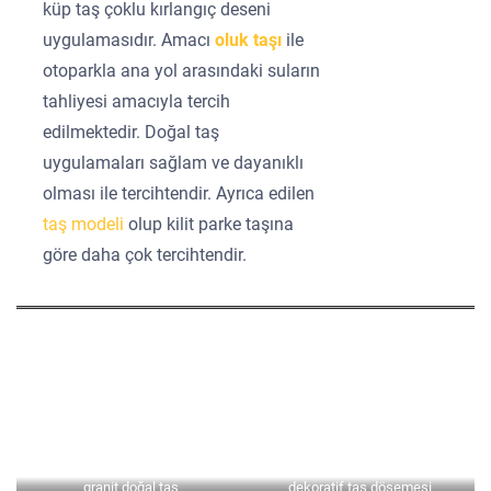
küp taş çoklu kırlangıç deseni
uygulamasıdır. Amacı
oluk taşı
ile
otoparkla ana yol arasındaki suların
tahliyesi amacıyla tercih
edilmektedir. Doğal taş
uygulamaları sağlam ve dayanıklı
olması ile tercihtendir. Ayrıca edilen
taş modeli
olup kilit parke taşına
göre daha çok tercihtendir.
granit doğal taş
dekoratif taş döşemesi
granit doğal taş
granit doğal taş
Kilit Parke Taşı Döşemesi