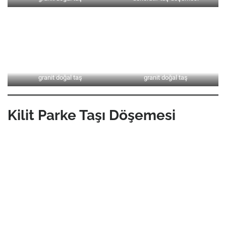
Kilit Parke Taşlar
ı uygulamaları halk
arasında
kaldırımı taşları
olarak da
bilinmektedir. Bu parke taşları genellikle
standart boyutlarda olur. Ayrıca
gördüğümüz tüm belediye mücavir