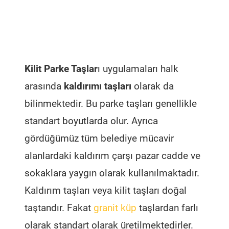
alanlardaki kaldırım çarşı pazar cadde ve
sokaklara yaygın olarak kullanılmaktadır.
Kaldırım taşları veya kilit taşları doğal
taştandır. Fakat
granit küp
taşlardan farlı
olarak standart olarak üretilmektedirler.
Parke Taşı Döşeme Ustalığı
Parke taşı kaldırım taşları veya kilit taşları, doğal taştan ve
granit küp taşlardan
farlı olarak standart olarak
üretilmektedirler. Daha çok kilit parke taşı olarak da bilinirler
ve kaldırımlara ve yaya geçitlerinde tercih edilirler. Bu taşlar
birbirlerine geçmeli olabildiği gibi düz sıralı olarak da
kullanılırlar. Yine de
kaldırım taşı işçiliği
yapılabilmesi için
zeminin düzgün hale gelmesi ve istenilen projeye uygun