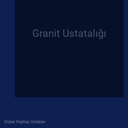
Son Yazılar
Dubai Küptaş Ustaları
Granit Küptaş Faydaları
Granit Küp Taşları
Antalya Küp Taş Ustası
Granit Küp Taşları Ustası
Granit Küptaşlar
İzmir Küptaşı
Kurumsal Hizmetlerimiz
Hakkımızda
Granit Küp Taş Döşeme