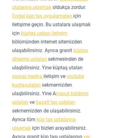
utalarına ulaşmak
oldukça zordur.
Doğal küp taş uygulamaları
için
iletişime geçin. Bu ustalara ulaşmak
için
küptaş ustası iletişim
bölümünden internet sitemizden
ulaşabilirsiniz. Ayrıca granit
küptaş
döşeme ustaları
sekmesinden de
ulaşbilirsiniz. Yine küptaş utaları
sosyal medya
iletişim ve
youtube
kuptaşutaları
sekmemizden
ulaşbilirsiniz. Yine A
rnavut kaldırım
ustaları
ve
bazalt taş ustaları
sekmemizden de ulaşabilirsiniz.
Ayrıca tüm
küp taş ustalarına
ulaşmak
için bizleri arayabilirsiniz.
Ayrıca granit küp taşı ustalarının
yer