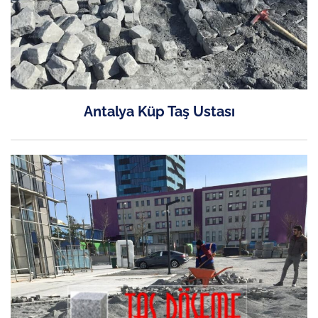
Antalya Küp Taş Ustası