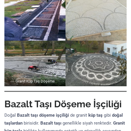
Granit Küp Taş Döşeme
Bazalt Taşı Döşeme İşçiliği
Doğal
Bazalt taşı döşeme işçiliği
de granit
küp taş
gibi
doğal
taşlardan
birisidir.
Bazalt taşı
genellikle siyah renktedir.
Granit