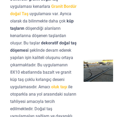
uygulaması kenarlara
Granit Bordür
doğal Taş
uygulaması var. Ayrıca
olarak da bilinmekte daha çok
küp
taşların
döşendiği alanların
kenarlarına döşenen taşlardan
oluşur. Bu taşlar
dekoratif doğal taş
döşemesi
şeklinde devam ederek
yapılan işin kaliteli oluşunu ortaya
çıkarmaktadır. Bu uygulamanın
8X10 ebatlarında bazalt ve granit
küp taş çoklu kırlangıç deseni
uygulamasıdır. Amacı
oluk taşı
ile
otoparkla ana yol arasındaki suların
tahliyesi amacıyla tercih
edilmektedir. Doğal taş
uygulamaları sağlam ve dayanıklı