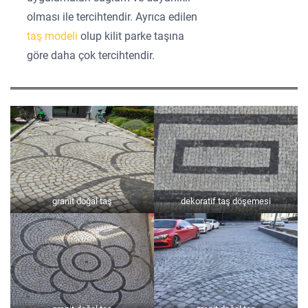
olması ile tercihtendir. Ayrıca edilen
taş modeli
olup kilit parke taşına
göre daha çok tercihtendir.
granit doğal taş
dekoratif taş döşemesi