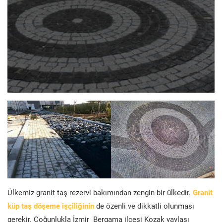
Ülkemiz granit taş rezervi bakımından zengin bir ülkedir.
Granit
küp taş döşeme işçiliğinin
de özenli ve dikkatli olunması
gerekir. Çoğunlukla İzmir Bergama ilçesi Kozak yaylası