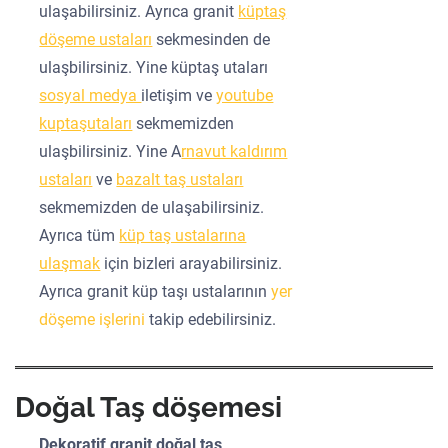
ulaşabilirsiniz. Ayrıca granit
küptaş
döşeme ustaları
sekmesinden de
ulaşbilirsiniz. Yine küptaş utaları
sosyal medya
iletişim ve
youtube
kuptaşutaları
sekmemizden
ulaşbilirsiniz. Yine A
rnavut kaldırım
ustaları
ve
bazalt taş ustaları
sekmemizden de ulaşabilirsiniz.
Ayrıca tüm
küp taş ustalarına
ulaşmak
için bizleri arayabilirsiniz.
Ayrıca granit küp taşı ustalarının
yer
döşeme işlerini
takip edebilirsiniz.
Doğal Taş döşemesi
Dekoratif granit doğal taş