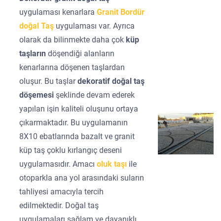
uygulaması kenarlara
Granit Bordür
doğal Taş
uygulaması var. Ayrıca
olarak da bilinmekte daha çok
küp
taşların
döşendiği alanların
kenarlarına döşenen taşlardan
oluşur. Bu taşlar
dekoratif doğal taş
döşemesi
şeklinde devam ederek
yapılan işin kaliteli oluşunu ortaya
çıkarmaktadır. Bu uygulamanın
8X10 ebatlarında bazalt ve granit
küp taş çoklu kırlangıç deseni
uygulamasıdır. Amacı
oluk taşı
ile
otoparkla ana yol arasındaki suların
tahliyesi amacıyla tercih
edilmektedir. Doğal taş
uygulamaları sağlam ve dayanıklı