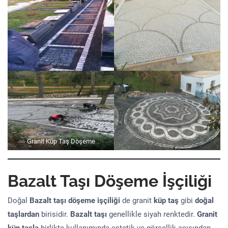
Granit Küp Taş Döşeme
Bazalt Taşı Döşeme İşçiliği
Doğal
Bazalt taşı döşeme işçiliği
de granit
küp taş
gibi
doğal
taşlardan
birisidir.
Bazalt taşı
genellikle siyah renktedir.
Granit