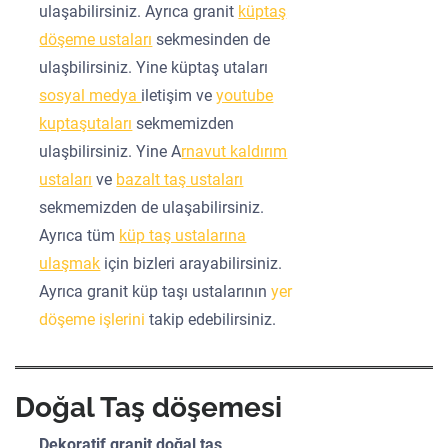
ulaşabilirsiniz. Ayrıca granit
küptaş
döşeme ustaları
sekmesinden de
ulaşbilirsiniz. Yine küptaş utaları
sosyal medya
iletişim ve
youtube
kuptaşutaları
sekmemizden
ulaşbilirsiniz. Yine A
rnavut kaldırım
ustaları
ve
bazalt taş ustaları
sekmemizden de ulaşabilirsiniz.
Ayrıca tüm
küp taş ustalarına
ulaşmak
için bizleri arayabilirsiniz.
Ayrıca granit küp taşı ustalarının
yer
döşeme işlerini
takip edebilirsiniz.
Doğal Taş döşemesi
Dekoratif granit doğal taş