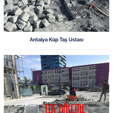
Antalya Küp Taş Ustası