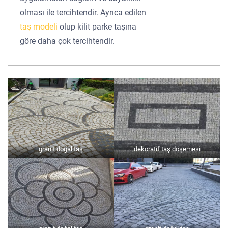
olması ile tercihtendir. Ayrıca edilen
taş modeli
olup kilit parke taşına
göre daha çok tercihtendir.
granit doğal taş
dekoratif taş döşemesi