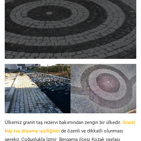
Ülkemiz granit taş rezervi bakımından zengin bir ülkedir.
Granit
küp taş döşeme işçiliğinin
de özenli ve dikkatli olunması
gerekir. Çoğunlukla İzmir Bergama ilçesi Kozak yaylası