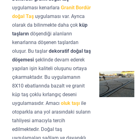
uygulaması kenarlara
Granit Bordür
doğal Taş
uygulaması var. Ayrıca
olarak da bilinmekte daha çok
küp
taşların
döşendiği alanların
kenarlarına döşenen taşlardan
oluşur. Bu taşlar
dekoratif doğal taş
döşemesi
şeklinde devam ederek
yapılan işin kaliteli oluşunu ortaya
çıkarmaktadır. Bu uygulamanın
8X10 ebatlarında bazalt ve granit
küp taş çoklu kırlangıç deseni
uygulamasıdır. Amacı
oluk taşı
ile
otoparkla ana yol arasındaki suların
tahliyesi amacıyla tercih
edilmektedir. Doğal taş
uygulamaları sağlam ve dayanıklı