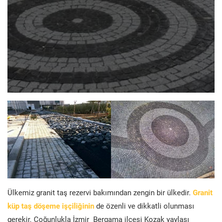
Ülkemiz granit taş rezervi bakımından zengin bir ülkedir.
Granit
küp taş döşeme işçiliğinin
de özenli ve dikkatli olunması
gerekir. Çoğunlukla İzmir Bergama ilçesi Kozak yaylası