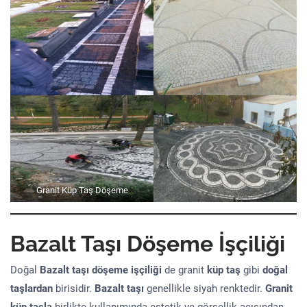
Granit Küp Taş Döşeme
Bazalt Taşı Döşeme İşçiliği
Doğal
Bazalt taşı döşeme işçiliği
de granit
küp taş
gibi
doğal
taşlardan
birisidir.
Bazalt taşı
genellikle siyah renktedir.
Granit