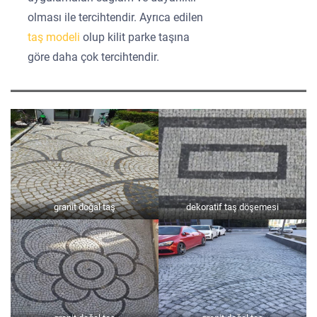
olması ile tercihtendir. Ayrıca edilen
taş modeli
olup kilit parke taşına
göre daha çok tercihtendir.
granit doğal taş
dekoratif taş döşemesi