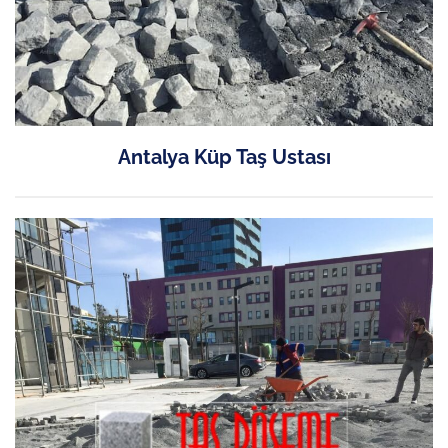
Antalya Küp Taş Ustası