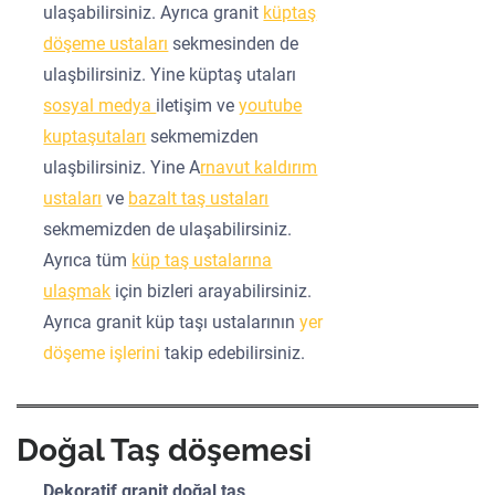
ulaşabilirsiniz. Ayrıca granit
küptaş
döşeme ustaları
sekmesinden de
ulaşbilirsiniz. Yine küptaş utaları
sosyal medya
iletişim ve
youtube
kuptaşutaları
sekmemizden
ulaşbilirsiniz. Yine A
rnavut kaldırım
ustaları
ve
bazalt taş ustaları
sekmemizden de ulaşabilirsiniz.
Ayrıca tüm
küp taş ustalarına
ulaşmak
için bizleri arayabilirsiniz.
Ayrıca granit küp taşı ustalarının
yer
döşeme işlerini
takip edebilirsiniz.
Doğal Taş döşemesi
Dekoratif granit doğal taş