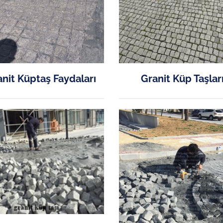
nit Küptaş Faydaları
Granit Küp Taşlar