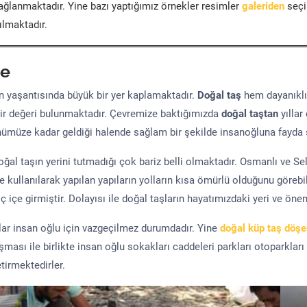
ğlanmaktadır. Yine bazı yaptığımız örnekler resimler
galeriden
seçil
ılmaktadır.
e
yaşantısında büyük bir yer kaplamaktadır.
Doğal taş
hem dayanıklı
ir değeri bulunmaktadır. Çevremize baktığımızda
doğal taştan
yıllar
ünümüze kadar geldiği halende sağlam bir şekilde insanoğluna fayda 
al taşın yerini tutmadığı çok bariz belli olmaktadır. Osmanlı ve S
kullanılarak yapılan yapıların yolların kısa ömürlü olduğunu görebil
 içe girmiştir. Dolayısı ile doğal taşların hayatımızdaki yeri ve öne
şlar insan oğlu için vazgeçilmez durumdadır. Yine
doğal küp taş döş
uşması ile birlikte insan oğlu sokakları caddeleri parkları otoparkları
tirmektedirler.