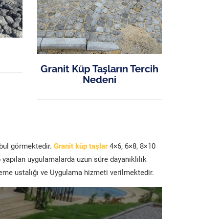
Granit Küp Taşların Tercih
Nedeni
abul görmektedir.
Granit küp taşlar
4×6, 6×8, 8×10
p yapılan uygulamalarda uzun süre dayanıklılık
şeme ustalığı ve Uygulama hizmeti verilmektedir.