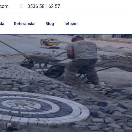
.com
0536 581 62 57
da
Referanslar
Blog
İletişim