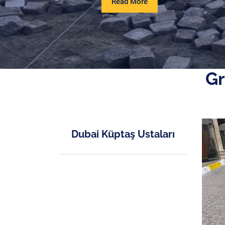
Read
Read More
More
Gr
Dubai Küptaş Ustaları