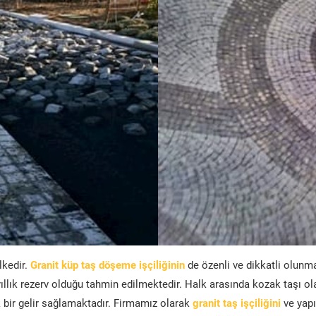
lkedir.
Granit küp taş döşeme işçiliğinin
de özenli ve dikkatli olunm
ıllık rezerv olduğu tahmin edilmektedir. Halk arasında kozak taşı ol
bir gelir sağlamaktadır. Firmamız olarak
granit taş işçiliğini
ve yapı