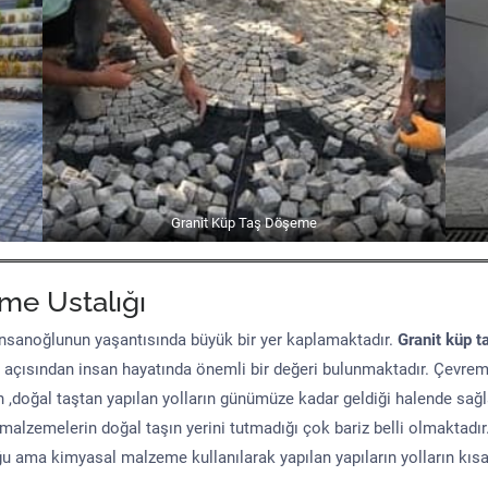
Granit Küp Taş Döşeme
me Ustalığı
sanoğlunun yaşantısında büyük bir yer kaplamaktadır.
Granit küp t
 açısından insan hayatında önemli bir değeri bulunmaktadır. Çevre
n ,doğal taştan yapılan yolların günümüze kadar geldiği halende sağ
malzemelerin doğal taşın yerini tutmadığı çok bariz belli olmaktad
uğu ama kimyasal malzeme kullanılarak yapılan yapıların yolların kıs