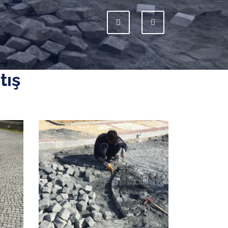
Previous
Next
tış