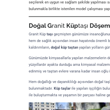
seçilerek en uygun ve sağlam şekilde yapılması sa
bulunmakla birlikte istenilen model çalışması yap
Doğal G
ranit
Küp
taşı
Döşem
Granit Küp
taşı
geçmişten günümüze insanoğlunun 
hem de sağlık açısından insan hayatında önemli b
kaldırımların,
doğal küp taştan
yapılan yolların g
Günümüzde kimyasallarla yapılan malzemelerin doğ
yüzyıllardır ayakta durduğu ama kimyasal malzeme 
edinmiş ve taştan evlere varana kadar insan oğlu iç
Hem doğallığı ve dayanıklılığı açısından doğal ta
bulunmaktadır.
Küp taşlar
ile yapılan işçiliğin bul
ile buluşturmakta ve yaşamın bir parçası haline ge