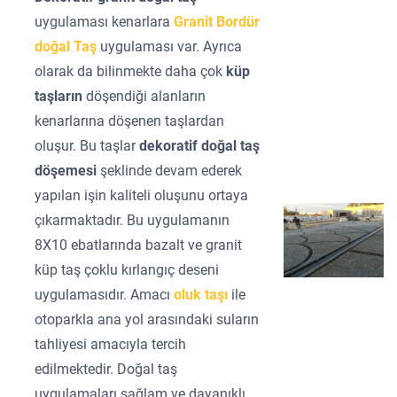
uygulaması kenarlara
Granit Bordür
doğal Taş
uygulaması var. Ayrıca
olarak da bilinmekte daha çok
küp
taşların
döşendiği alanların
kenarlarına döşenen taşlardan
oluşur. Bu taşlar
dekoratif doğal taş
döşemesi
şeklinde devam ederek
yapılan işin kaliteli oluşunu ortaya
çıkarmaktadır. Bu uygulamanın
8X10 ebatlarında bazalt ve granit
küp taş çoklu kırlangıç deseni
uygulamasıdır. Amacı
oluk taşı
ile
otoparkla ana yol arasındaki suların
tahliyesi amacıyla tercih
edilmektedir. Doğal taş
uygulamaları sağlam ve dayanıklı