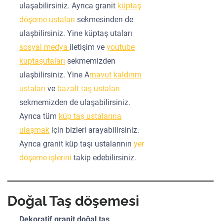
ulaşabilirsiniz. Ayrıca granit
küptaş
döşeme ustaları
sekmesinden de
ulaşbilirsiniz. Yine küptaş utaları
sosyal medya
iletişim ve
youtube
kuptaşutaları
sekmemizden
ulaşbilirsiniz. Yine A
rnavut kaldırım
ustaları
ve
bazalt taş ustaları
sekmemizden de ulaşabilirsiniz.
Ayrıca tüm
küp taş ustalarına
ulaşmak
için bizleri arayabilirsiniz.
Ayrıca granit küp taşı ustalarının
yer
döşeme işlerini
takip edebilirsiniz.
Doğal Taş döşemesi
Dekoratif granit doğal taş