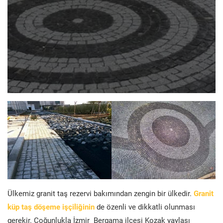
Ülkemiz granit taş rezervi bakımından zengin bir ülkedir.
Granit
küp taş döşeme işçiliğinin
de özenli ve dikkatli olunması
gerekir. Çoğunlukla İzmir Bergama ilçesi Kozak yaylası