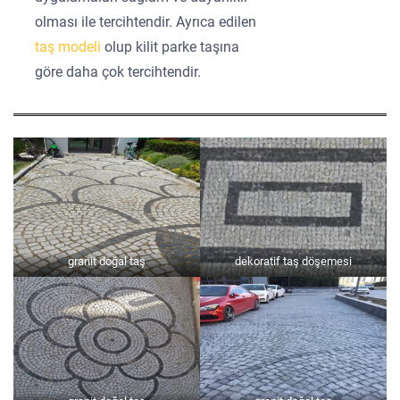
olması ile tercihtendir. Ayrıca edilen
taş modeli
olup kilit parke taşına
göre daha çok tercihtendir.
granit doğal taş
dekoratif taş döşemesi