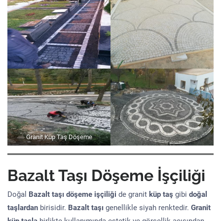
Granit Küp Taş Döşeme
Bazalt Taşı Döşeme İşçiliği
Doğal
Bazalt taşı döşeme işçiliği
de granit
küp taş
gibi
doğal
taşlardan
birisidir.
Bazalt taşı
genellikle siyah renktedir.
Granit