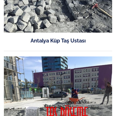
Antalya Küp Taş Ustası