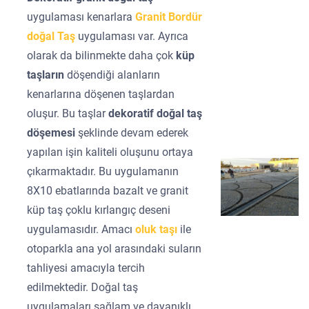
uygulaması kenarlara
Granit Bordür
doğal Taş
uygulaması var. Ayrıca
olarak da bilinmekte daha çok
küp
taşların
döşendiği alanların
kenarlarına döşenen taşlardan
oluşur. Bu taşlar
dekoratif doğal taş
döşemesi
şeklinde devam ederek
yapılan işin kaliteli oluşunu ortaya
çıkarmaktadır. Bu uygulamanın
8X10 ebatlarında bazalt ve granit
küp taş çoklu kırlangıç deseni
uygulamasıdır. Amacı
oluk taşı
ile
otoparkla ana yol arasındaki suların
tahliyesi amacıyla tercih
edilmektedir. Doğal taş
uygulamaları sağlam ve dayanıklı