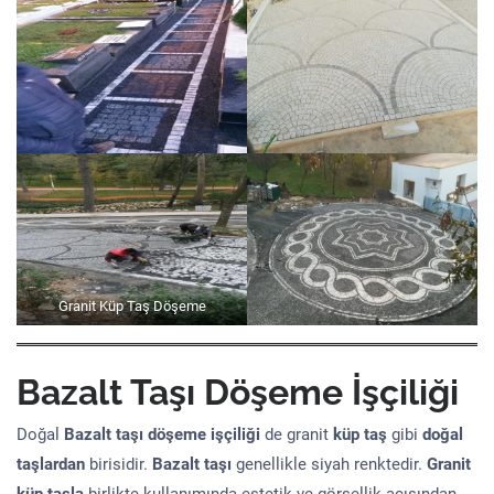
Granit Küp Taş Döşeme
Bazalt Taşı Döşeme İşçiliği
Doğal
Bazalt taşı döşeme işçiliği
de granit
küp taş
gibi
doğal
taşlardan
birisidir.
Bazalt taşı
genellikle siyah renktedir.
Granit