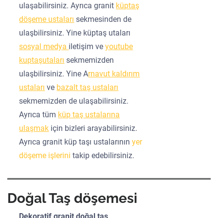
ulaşabilirsiniz. Ayrıca granit
küptaş
döşeme ustaları
sekmesinden de
ulaşbilirsiniz. Yine küptaş utaları
sosyal medya
iletişim ve
youtube
kuptaşutaları
sekmemizden
ulaşbilirsiniz. Yine A
rnavut kaldırım
ustaları
ve
bazalt taş ustaları
sekmemizden de ulaşabilirsiniz.
Ayrıca tüm
küp taş ustalarına
ulaşmak
için bizleri arayabilirsiniz.
Ayrıca granit küp taşı ustalarının
yer
döşeme işlerini
takip edebilirsiniz.
Doğal Taş döşemesi
Dekoratif granit doğal taş