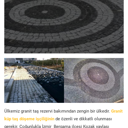
Ülkemiz granit taş rezervi bakımından zengin bir ülkedir.
Granit
küp taş döşeme işçiliğinin
de özenli ve dikkatli olunması
gerekir. Çoğunlukla İzmir Bergama ilçesi Kozak yaylası