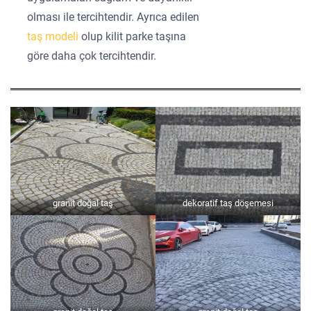
olması ile tercihtendir. Ayrıca edilen
taş modeli
olup kilit parke taşına
göre daha çok tercihtendir.
granit doğal taş
dekoratif taş döşemesi