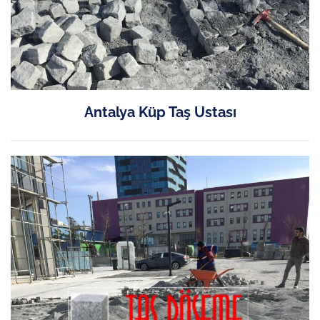
Antalya Küp Taş Ustası