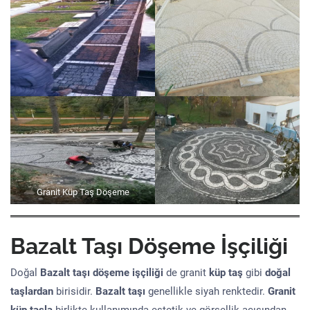
Granit Küp Taş Döşeme
Bazalt Taşı Döşeme İşçiliği
Doğal
Bazalt taşı döşeme işçiliği
de granit
küp taş
gibi
doğal
taşlardan
birisidir.
Bazalt taşı
genellikle siyah renktedir.
Granit