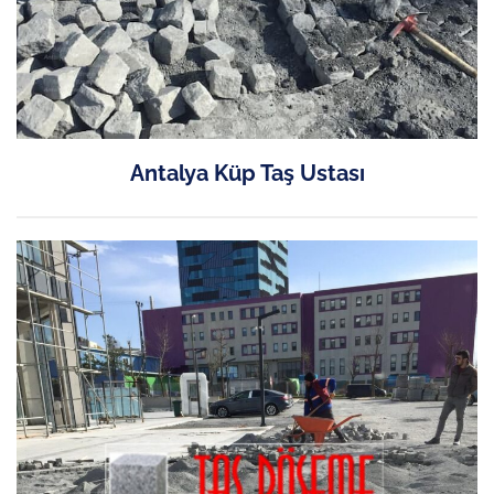
Antalya Küp Taş Ustası