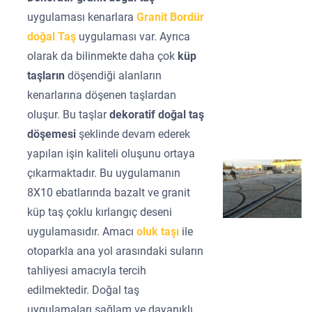
uygulaması kenarlara
Granit Bordür
doğal Taş
uygulaması var. Ayrıca
olarak da bilinmekte daha çok
küp
taşların
döşendiği alanların
kenarlarına döşenen taşlardan
oluşur. Bu taşlar
dekoratif doğal taş
döşemesi
şeklinde devam ederek
yapılan işin kaliteli oluşunu ortaya
çıkarmaktadır. Bu uygulamanın
8X10 ebatlarında bazalt ve granit
küp taş çoklu kırlangıç deseni
uygulamasıdır. Amacı
oluk taşı
ile
otoparkla ana yol arasındaki suların
tahliyesi amacıyla tercih
edilmektedir. Doğal taş
uygulamaları sağlam ve dayanıklı