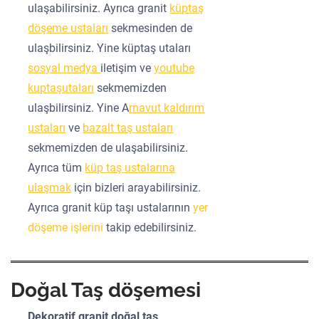
ulaşabilirsiniz. Ayrıca granit
küptaş
döşeme ustaları
sekmesinden de
ulaşbilirsiniz. Yine küptaş utaları
sosyal medya
iletişim ve
youtube
kuptaşutaları
sekmemizden
ulaşbilirsiniz. Yine A
rnavut kaldırım
ustaları
ve
bazalt taş ustaları
sekmemizden de ulaşabilirsiniz.
Ayrıca tüm
küp taş ustalarına
ulaşmak
için bizleri arayabilirsiniz.
Ayrıca granit küp taşı ustalarının
yer
döşeme işlerini
takip edebilirsiniz.
Doğal Taş döşemesi
Dekoratif granit doğal taş