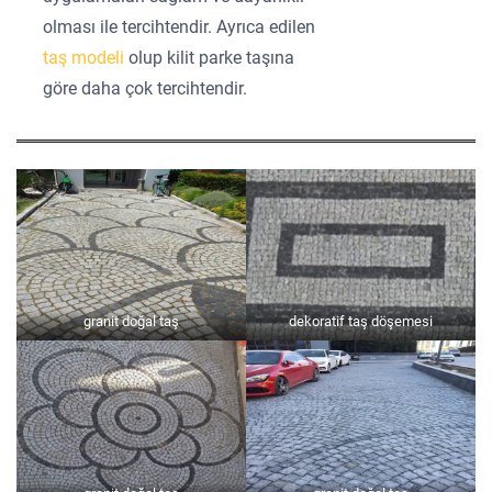
olması ile tercihtendir. Ayrıca edilen
taş modeli
olup kilit parke taşına
göre daha çok tercihtendir.
granit doğal taş
dekoratif taş döşemesi