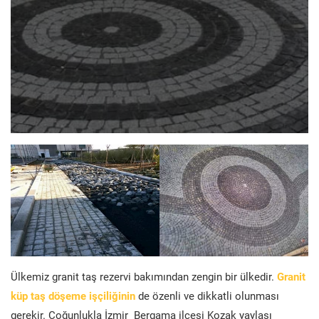
Ülkemiz granit taş rezervi bakımından zengin bir ülkedir.
Granit
küp taş döşeme işçiliğinin
de özenli ve dikkatli olunması
gerekir. Çoğunlukla İzmir Bergama ilçesi Kozak yaylası