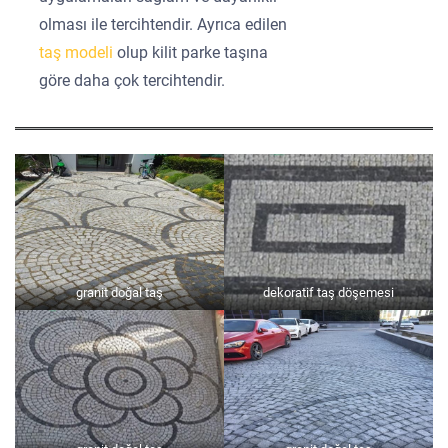
olması ile tercihtendir. Ayrıca edilen
taş modeli
olup kilit parke taşına
göre daha çok tercihtendir.
granit doğal taş
dekoratif taş döşemesi