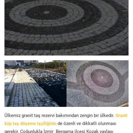
Ülkemiz granit taş rezervi bakımından zengin bir ülkedir.
Granit
küp taş döşeme işçiliğinin
de özenli ve dikkatli olunması
gerekir. Çoğunlukla İzmir Bergama ilçesi Kozak yaylası