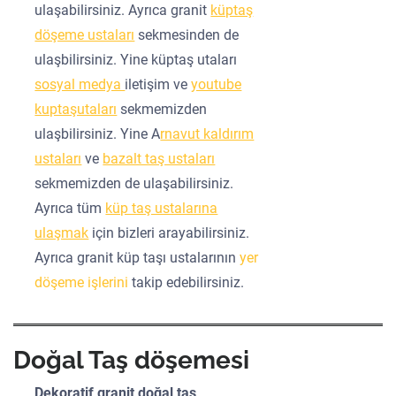
ulaşabilirsiniz. Ayrıca granit
küptaş
döşeme ustaları
sekmesinden de
ulaşbilirsiniz. Yine küptaş utaları
sosyal medya
iletişim ve
youtube
kuptaşutaları
sekmemizden
ulaşbilirsiniz. Yine A
rnavut kaldırım
ustaları
ve
bazalt taş ustaları
sekmemizden de ulaşabilirsiniz.
Ayrıca tüm
küp taş ustalarına
ulaşmak
için bizleri arayabilirsiniz.
Ayrıca granit küp taşı ustalarının
yer
döşeme işlerini
takip edebilirsiniz.
Doğal Taş döşemesi
Dekoratif granit doğal taş