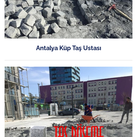
Antalya Küp Taş Ustası