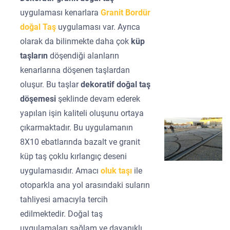
uygulaması kenarlara
Granit Bordür
doğal Taş
uygulaması var. Ayrıca
olarak da bilinmekte daha çok
küp
taşların
döşendiği alanların
kenarlarına döşenen taşlardan
oluşur. Bu taşlar
dekoratif doğal taş
döşemesi
şeklinde devam ederek
yapılan işin kaliteli oluşunu ortaya
çıkarmaktadır. Bu uygulamanın
8X10 ebatlarında bazalt ve granit
küp taş çoklu kırlangıç deseni
uygulamasıdır. Amacı
oluk taşı
ile
otoparkla ana yol arasındaki suların
tahliyesi amacıyla tercih
edilmektedir. Doğal taş
uygulamaları sağlam ve dayanıklı