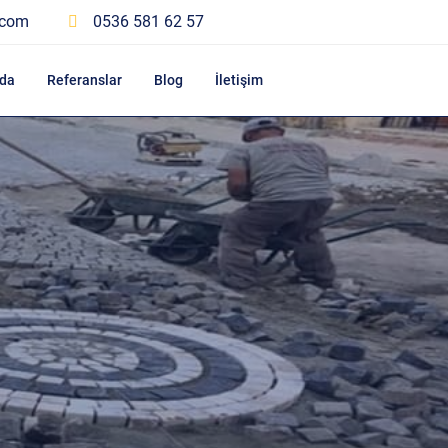
.com
0536 581 62 57
da
Referanslar
Blog
İletişim