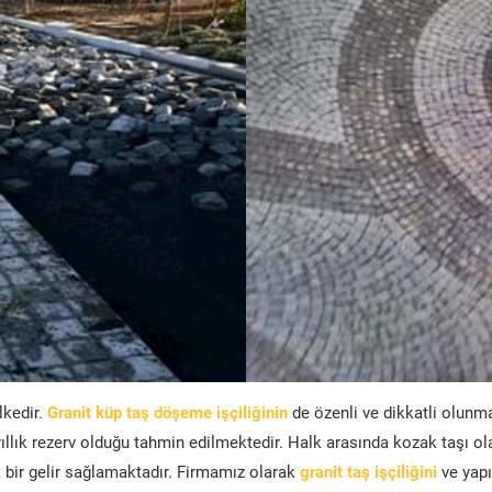
lkedir.
Granit küp taş döşeme işçiliğinin
de özenli ve dikkatli olunm
ıllık rezerv olduğu tahmin edilmektedir. Halk arasında kozak taşı ol
bir gelir sağlamaktadır. Firmamız olarak
granit taş işçiliğini
ve yapı