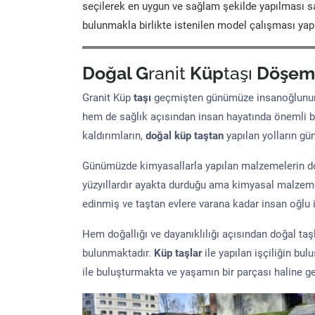
seçilerek en uygun ve sağlam şekilde yapılması sa
bulunmakla birlikte istenilen model çalışması yap
Doğal G
ranit
Küp
taşı
Döşem
Granit Küp
taşı
geçmişten günümüze insanoğlunun 
hem de sağlık açısından insan hayatında önemli b
kaldırımların,
doğal küp taştan
yapılan yolların g
Günümüzde kimyasallarla yapılan malzemelerin doğ
yüzyıllardır ayakta durduğu ama kimyasal malzeme 
edinmiş ve taştan evlere varana kadar insan oğlu iç
Hem doğallığı ve dayanıklılığı açısından doğal ta
bulunmaktadır.
Küp taşlar
ile yapılan işçiliğin bul
ile buluşturmakta ve yaşamın bir parçası haline ge