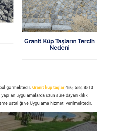
Granit Küp Taşların Tercih
Nedeni
abul görmektedir.
Granit küp taşlar
4×6, 6×8, 8×10
p yapılan uygulamalarda uzun süre dayanıklılık
şeme ustalığı ve Uygulama hizmeti verilmektedir.