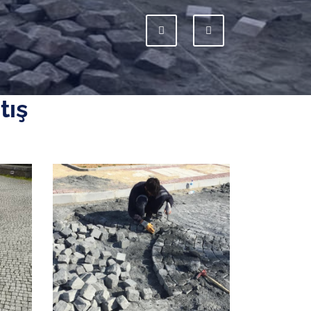
Previous
Next
tış