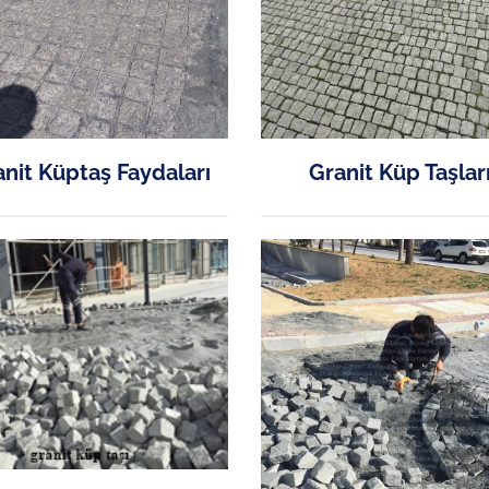
nit Küptaş Faydaları
Granit Küp Taşlar