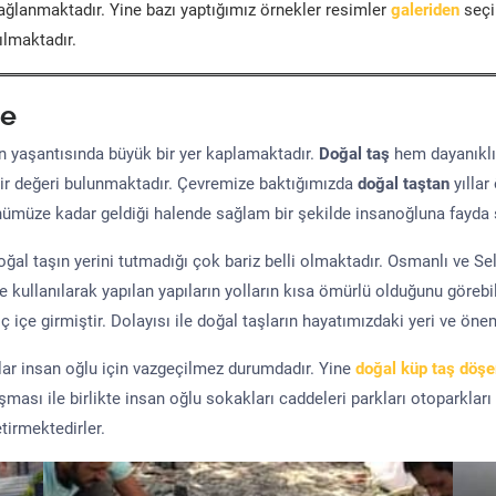
ğlanmaktadır. Yine bazı yaptığımız örnekler resimler
galeriden
seçil
ılmaktadır.
e
yaşantısında büyük bir yer kaplamaktadır.
Doğal taş
hem dayanıklı
ir değeri bulunmaktadır. Çevremize baktığımızda
doğal taştan
yıllar
ünümüze kadar geldiği halende sağlam bir şekilde insanoğluna fayda 
al taşın yerini tutmadığı çok bariz belli olmaktadır. Osmanlı ve S
kullanılarak yapılan yapıların yolların kısa ömürlü olduğunu görebil
 içe girmiştir. Dolayısı ile doğal taşların hayatımızdaki yeri ve öne
şlar insan oğlu için vazgeçilmez durumdadır. Yine
doğal küp taş döş
uşması ile birlikte insan oğlu sokakları caddeleri parkları otoparkları
tirmektedirler.