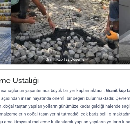
Granit Küp Taş Döşeme
me Ustalığı
sanoğlunun yaşantısında büyük bir yer kaplamaktadır.
Granit küp t
 açısından insan hayatında önemli bir değeri bulunmaktadır. Çevre
n ,doğal taştan yapılan yolların günümüze kadar geldiği halende sağ
malzemelerin doğal taşın yerini tutmadığı çok bariz belli olmaktad
uğu ama kimyasal malzeme kullanılarak yapılan yapıların yolların kıs