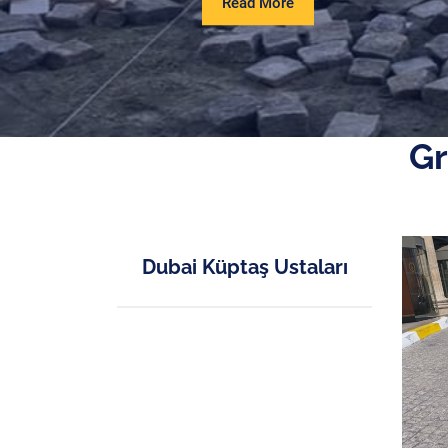
Read
Read More
More
Gr
Dubai Küptaş Ustaları