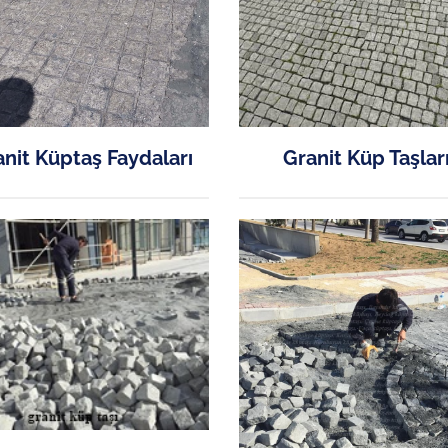
nit Küptaş Faydaları
Granit Küp Taşlar