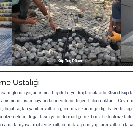
Granit Küp Taş Döşeme
me Ustalığı
sanoğlunun yaşantısında büyük bir yer kaplamaktadır.
Granit küp t
 açısından insan hayatında önemli bir değeri bulunmaktadır. Çevre
n ,doğal taştan yapılan yolların günümüze kadar geldiği halende sağ
malzemelerin doğal taşın yerini tutmadığı çok bariz belli olmaktad
uğu ama kimyasal malzeme kullanılarak yapılan yapıların yolların kıs