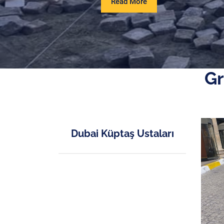
Read
Read More
More
Gr
Dubai Küptaş Ustaları