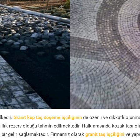
lkedir.
Granit küp taş döşeme işçiliğinin
de özenli ve dikkatli olunm
ıllık rezerv olduğu tahmin edilmektedir. Halk arasında kozak taşı ol
bir gelir sağlamaktadır. Firmamız olarak
granit taş işçiliğini
ve yapı