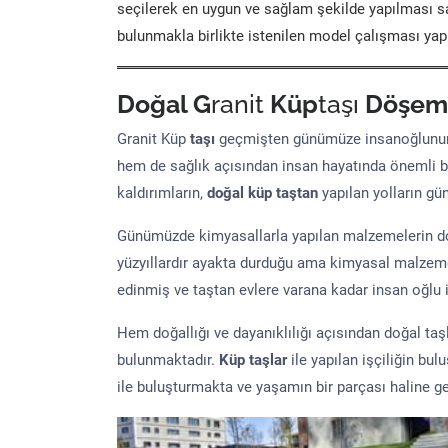
seçilerek en uygun ve sağlam şekilde yapılması sa
bulunmakla birlikte istenilen model çalışması yap
Doğal G
ranit
Küp
taşı
Döşem
Granit Küp
taşı
geçmişten günümüze insanoğlunun 
hem de sağlık açısından insan hayatında önemli b
kaldırımların,
doğal küp taştan
yapılan yolların g
Günümüzde kimyasallarla yapılan malzemelerin doğ
yüzyıllardır ayakta durduğu ama kimyasal malzeme 
edinmiş ve taştan evlere varana kadar insan oğlu iç
Hem doğallığı ve dayanıklılığı açısından doğal ta
bulunmaktadır.
Küp taşlar
ile yapılan işçiliğin bul
ile buluşturmakta ve yaşamın bir parçası haline ge