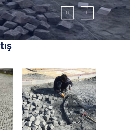
Previous
Next
tış