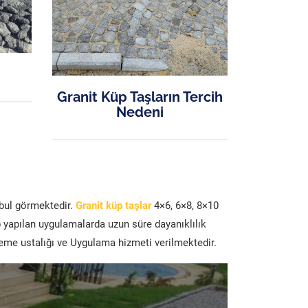
Granit Küp Taşların Tercih
Nedeni
abul görmektedir.
Granit küp taşlar
4×6, 6×8, 8×10
p yapılan uygulamalarda uzun süre dayanıklılık
şeme ustalığı ve Uygulama hizmeti verilmektedir.