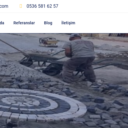
.com
0536 581 62 57
da
Referanslar
Blog
İletişim