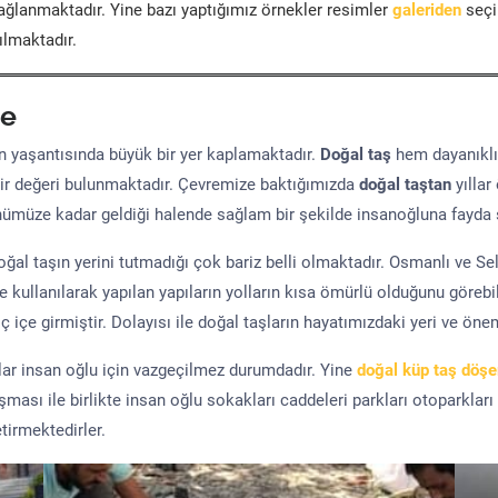
ğlanmaktadır. Yine bazı yaptığımız örnekler resimler
galeriden
seçil
ılmaktadır.
e
yaşantısında büyük bir yer kaplamaktadır.
Doğal taş
hem dayanıklı
ir değeri bulunmaktadır. Çevremize baktığımızda
doğal taştan
yıllar
ünümüze kadar geldiği halende sağlam bir şekilde insanoğluna fayda 
al taşın yerini tutmadığı çok bariz belli olmaktadır. Osmanlı ve S
kullanılarak yapılan yapıların yolların kısa ömürlü olduğunu görebil
 içe girmiştir. Dolayısı ile doğal taşların hayatımızdaki yeri ve öne
şlar insan oğlu için vazgeçilmez durumdadır. Yine
doğal küp taş döş
uşması ile birlikte insan oğlu sokakları caddeleri parkları otoparkları
tirmektedirler.