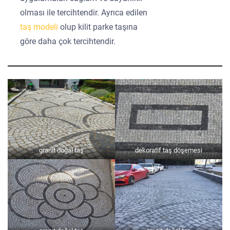
olması ile tercihtendir. Ayrıca edilen
taş modeli
olup kilit parke taşına
göre daha çok tercihtendir.
granit doğal taş
dekoratif taş döşemesi