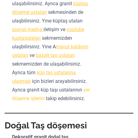
ulaşabilirsiniz. Ayrıca granit
küptaş
döşeme ustaları
sekmesinden de
ulaşbilirsiniz. Yine küptaş utaları
sosyal medya
iletişim ve
youtube
kuptaşutaları
sekmemizden
ulaşbilirsiniz. Yine A
rnavut kaldırım
ustaları
ve
bazalt taş ustaları
sekmemizden de ulaşabilirsiniz.
Ayrıca tüm
küp taş ustalarına
ulaşmak
için bizleri arayabilirsiniz.
Ayrıca granit küp taşı ustalarının
yer
döşeme işlerini
takip edebilirsiniz.
Doğal Taş döşemesi
Dekoratif granit doğal taş