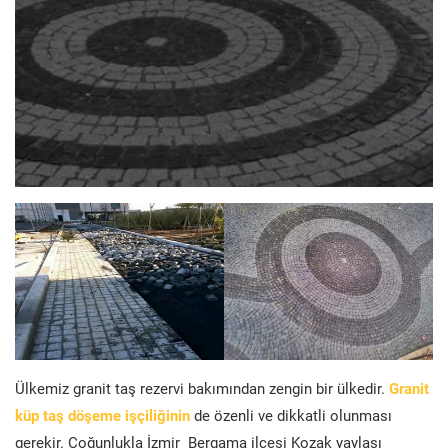
Ülkemiz granit taş rezervi bakımından zengin bir ülkedir.
Granit
küp taş döşeme işçiliğinin
de özenli ve dikkatli olunması
gerekir. Çoğunlukla İzmir Bergama ilçesi Kozak yaylası