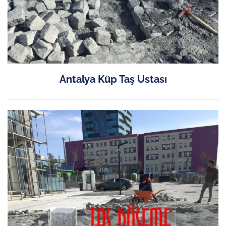
Antalya Küp Taş Ustası