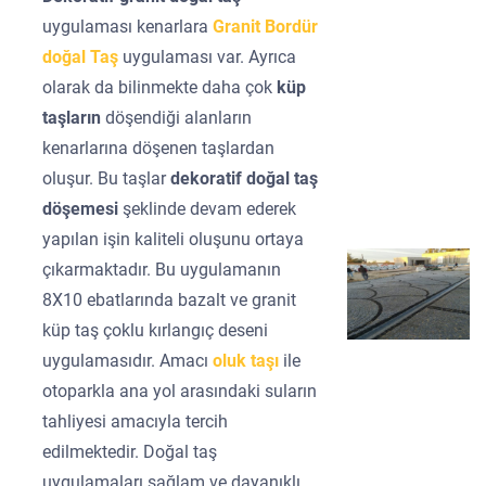
uygulaması kenarlara
Granit Bordür
doğal Taş
uygulaması var. Ayrıca
olarak da bilinmekte daha çok
küp
taşların
döşendiği alanların
kenarlarına döşenen taşlardan
oluşur. Bu taşlar
dekoratif doğal taş
döşemesi
şeklinde devam ederek
yapılan işin kaliteli oluşunu ortaya
çıkarmaktadır. Bu uygulamanın
8X10 ebatlarında bazalt ve granit
küp taş çoklu kırlangıç deseni
uygulamasıdır. Amacı
oluk taşı
ile
otoparkla ana yol arasındaki suların
tahliyesi amacıyla tercih
edilmektedir. Doğal taş
uygulamaları sağlam ve dayanıklı