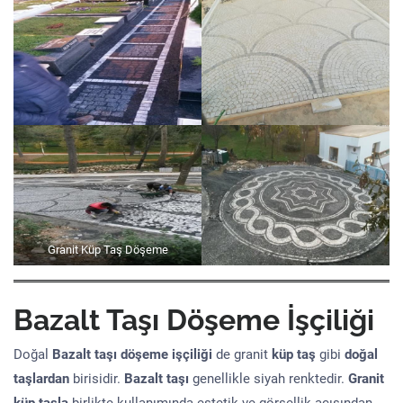
Granit Küp Taş Döşeme
Bazalt Taşı Döşeme İşçiliği
Doğal
Bazalt taşı döşeme işçiliği
de granit
küp taş
gibi
doğal
taşlardan
birisidir.
Bazalt taşı
genellikle siyah renktedir.
Granit