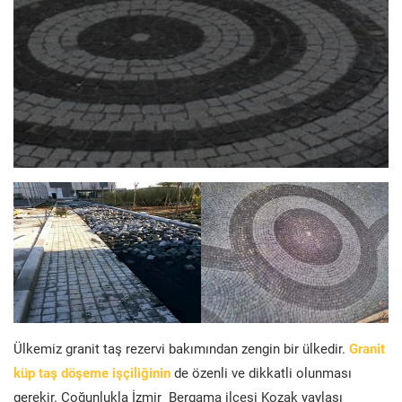
Ülkemiz granit taş rezervi bakımından zengin bir ülkedir.
Granit
küp taş döşeme işçiliğinin
de özenli ve dikkatli olunması
gerekir. Çoğunlukla İzmir Bergama ilçesi Kozak yaylası