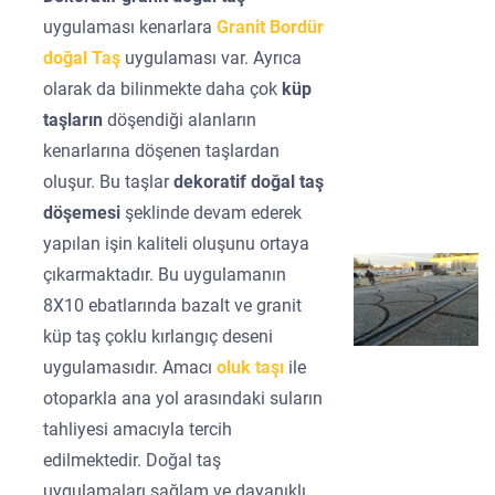
uygulaması kenarlara
Granit Bordür
doğal Taş
uygulaması var. Ayrıca
olarak da bilinmekte daha çok
küp
taşların
döşendiği alanların
kenarlarına döşenen taşlardan
oluşur. Bu taşlar
dekoratif doğal taş
döşemesi
şeklinde devam ederek
yapılan işin kaliteli oluşunu ortaya
çıkarmaktadır. Bu uygulamanın
8X10 ebatlarında bazalt ve granit
küp taş çoklu kırlangıç deseni
uygulamasıdır. Amacı
oluk taşı
ile
otoparkla ana yol arasındaki suların
tahliyesi amacıyla tercih
edilmektedir. Doğal taş
uygulamaları sağlam ve dayanıklı