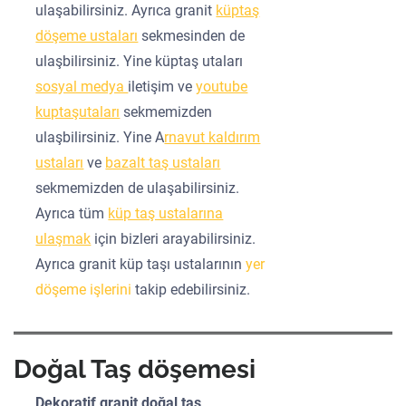
ulaşabilirsiniz. Ayrıca granit
küptaş
döşeme ustaları
sekmesinden de
ulaşbilirsiniz. Yine küptaş utaları
sosyal medya
iletişim ve
youtube
kuptaşutaları
sekmemizden
ulaşbilirsiniz. Yine A
rnavut kaldırım
ustaları
ve
bazalt taş ustaları
sekmemizden de ulaşabilirsiniz.
Ayrıca tüm
küp taş ustalarına
ulaşmak
için bizleri arayabilirsiniz.
Ayrıca granit küp taşı ustalarının
yer
döşeme işlerini
takip edebilirsiniz.
Doğal Taş döşemesi
Dekoratif granit doğal taş