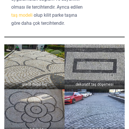
olması ile tercihtendir. Ayrıca edilen
taş modeli
olup kilit parke taşına
göre daha çok tercihtendir.
granit doğal taş
dekoratif taş döşemesi