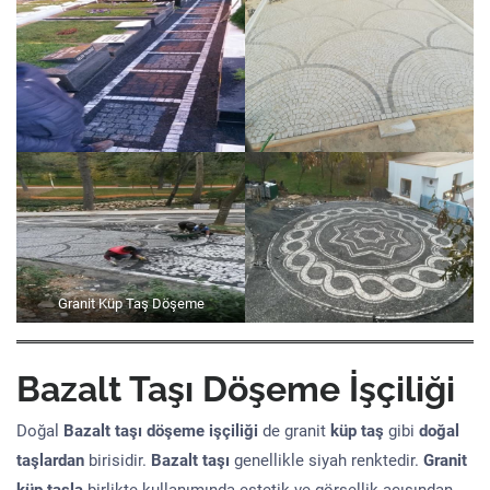
Granit Küp Taş Döşeme
Bazalt Taşı Döşeme İşçiliği
Doğal
Bazalt taşı döşeme işçiliği
de granit
küp taş
gibi
doğal
taşlardan
birisidir.
Bazalt taşı
genellikle siyah renktedir.
Granit