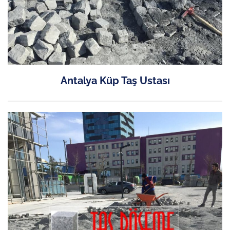
Antalya Küp Taş Ustası