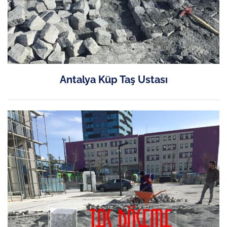
Antalya Küp Taş Ustası