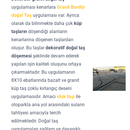
uygulaması kenarlara
Granit Bordür
doğal Taş
uygulaması var. Ayrıca
olarak da bilinmekte daha çok
küp
taşların
döşendiği alanların
kenarlarına döşenen taşlardan
oluşur. Bu taşlar
dekoratif doğal taş
döşemesi
şeklinde devam ederek
yapılan işin kaliteli oluşunu ortaya
çıkarmaktadır. Bu uygulamanın
8X10 ebatlarında bazalt ve granit
küp taş çoklu kırlangıç deseni
uygulamasıdır. Amacı
oluk taşı
ile
otoparkla ana yol arasındaki suların
tahliyesi amacıyla tercih
edilmektedir. Doğal taş
uygulamaları sağlam ve dayanıklı