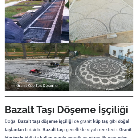
Granit Küp Taş Döşeme
Bazalt Taşı Döşeme İşçiliği
Doğal
Bazalt taşı döşeme işçiliği
de granit
küp taş
gibi
doğal
taşlardan
birisidir.
Bazalt taşı
genellikle siyah renktedir.
Granit