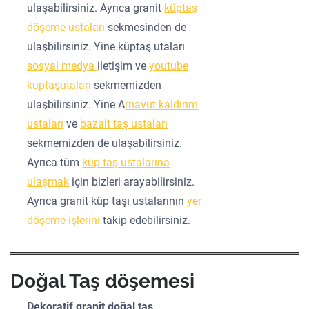
ulaşabilirsiniz. Ayrıca granit
küptaş
döşeme ustaları
sekmesinden de
ulaşbilirsiniz. Yine küptaş utaları
sosyal medya
iletişim ve
youtube
kuptaşutaları
sekmemizden
ulaşbilirsiniz. Yine A
rnavut kaldırım
ustaları
ve
bazalt taş ustaları
sekmemizden de ulaşabilirsiniz.
Ayrıca tüm
küp taş ustalarına
ulaşmak
için bizleri arayabilirsiniz.
Ayrıca granit küp taşı ustalarının
yer
döşeme işlerini
takip edebilirsiniz.
Doğal Taş döşemesi
Dekoratif granit doğal taş