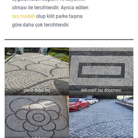
olması ile tercihtendir. Ayrıca edilen
taş modeli
olup kilit parke taşına
göre daha çok tercihtendir.
granit doğal taş
dekoratif taş döşemesi