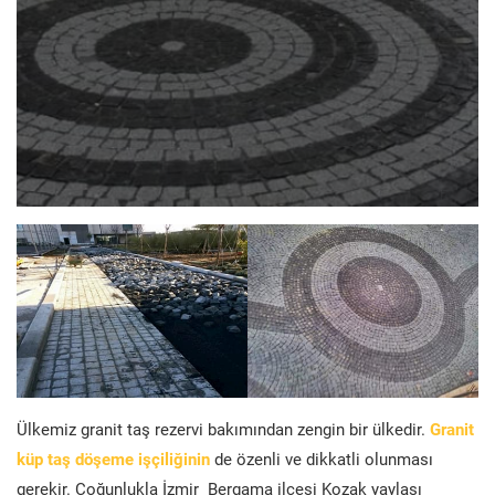
Ülkemiz granit taş rezervi bakımından zengin bir ülkedir.
Granit
küp taş döşeme işçiliğinin
de özenli ve dikkatli olunması
gerekir. Çoğunlukla İzmir Bergama ilçesi Kozak yaylası