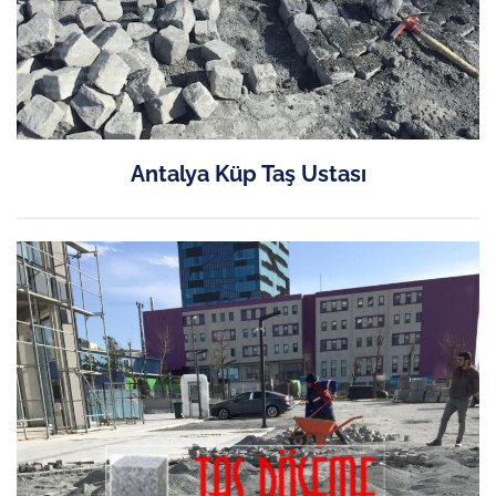
Antalya Küp Taş Ustası