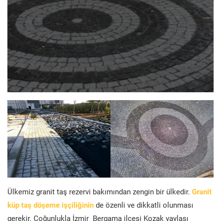
Ülkemiz granit taş rezervi bakımından zengin bir ülkedir.
Granit
küp taş döşeme işçiliğinin
de özenli ve dikkatli olunması
gerekir. Çoğunlukla İzmir Bergama ilçesi Kozak yaylası