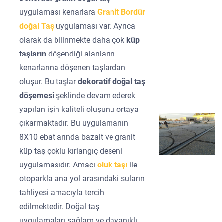
uygulaması kenarlara
Granit Bordür
doğal Taş
uygulaması var. Ayrıca
olarak da bilinmekte daha çok
küp
taşların
döşendiği alanların
kenarlarına döşenen taşlardan
oluşur. Bu taşlar
dekoratif doğal taş
döşemesi
şeklinde devam ederek
yapılan işin kaliteli oluşunu ortaya
çıkarmaktadır. Bu uygulamanın
8X10 ebatlarında bazalt ve granit
küp taş çoklu kırlangıç deseni
uygulamasıdır. Amacı
oluk taşı
ile
otoparkla ana yol arasındaki suların
tahliyesi amacıyla tercih
edilmektedir. Doğal taş
uygulamaları sağlam ve dayanıklı