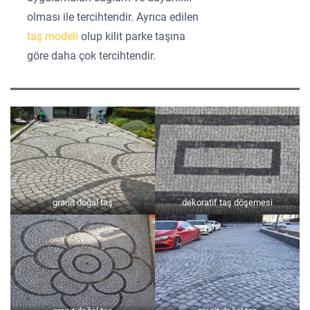
olması ile tercihtendir. Ayrıca edilen
taş modeli
olup kilit parke taşına
göre daha çok tercihtendir.
granit doğal taş
dekoratif taş döşemesi