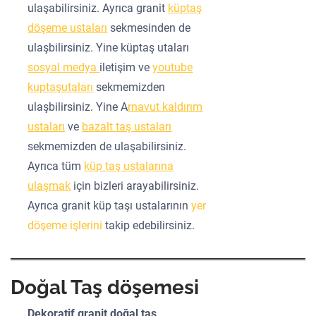
ulaşabilirsiniz. Ayrıca granit
küptaş
döşeme ustaları
sekmesinden de
ulaşbilirsiniz. Yine küptaş utaları
sosyal medya
iletişim ve
youtube
kuptaşutaları
sekmemizden
ulaşbilirsiniz. Yine A
rnavut kaldırım
ustaları
ve
bazalt taş ustaları
sekmemizden de ulaşabilirsiniz.
Ayrıca tüm
küp taş ustalarına
ulaşmak
için bizleri arayabilirsiniz.
Ayrıca granit küp taşı ustalarının
yer
döşeme işlerini
takip edebilirsiniz.
Doğal Taş döşemesi
Dekoratif granit doğal taş