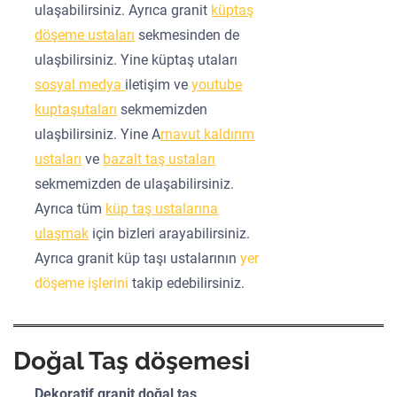
ulaşabilirsiniz. Ayrıca granit
küptaş
döşeme ustaları
sekmesinden de
ulaşbilirsiniz. Yine küptaş utaları
sosyal medya
iletişim ve
youtube
kuptaşutaları
sekmemizden
ulaşbilirsiniz. Yine A
rnavut kaldırım
ustaları
ve
bazalt taş ustaları
sekmemizden de ulaşabilirsiniz.
Ayrıca tüm
küp taş ustalarına
ulaşmak
için bizleri arayabilirsiniz.
Ayrıca granit küp taşı ustalarının
yer
döşeme işlerini
takip edebilirsiniz.
Doğal Taş döşemesi
Dekoratif granit doğal taş