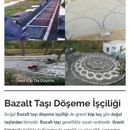
Granit Küp Taş Döşeme
Bazalt Taşı Döşeme İşçiliği
Doğal
Bazalt taşı döşeme işçiliği
de granit
küp taş
gibi
doğal
taşlardan
birisidir.
Bazalt taşı
genellikle siyah renktedir.
Granit