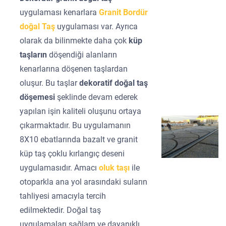
uygulaması kenarlara
Granit Bordür
doğal Taş
uygulaması var. Ayrıca
olarak da bilinmekte daha çok
küp
taşların
döşendiği alanların
kenarlarına döşenen taşlardan
oluşur. Bu taşlar
dekoratif doğal taş
döşemesi
şeklinde devam ederek
yapılan işin kaliteli oluşunu ortaya
çıkarmaktadır. Bu uygulamanın
8X10 ebatlarında bazalt ve granit
küp taş çoklu kırlangıç deseni
uygulamasıdır. Amacı
oluk taşı
ile
otoparkla ana yol arasındaki suların
tahliyesi amacıyla tercih
edilmektedir. Doğal taş
uygulamaları sağlam ve dayanıklı