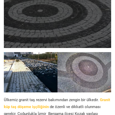
Ülkemiz granit taş rezervi bakımından zengin bir ülkedir.
Granit
küp taş döşeme işçiliğinin
de özenli ve dikkatli olunması
gerekir. Çoğunlukla İzmir Bergama ilçesi Kozak yaylası