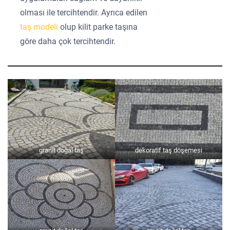
olması ile tercihtendir. Ayrıca edilen
taş modeli
olup kilit parke taşına
göre daha çok tercihtendir.
granit doğal taş
dekoratif taş döşemesi