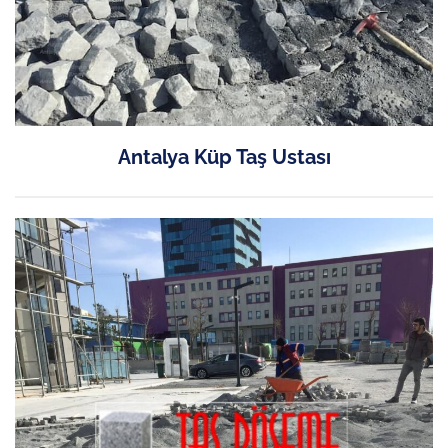
Antalya Küp Taş Ustası