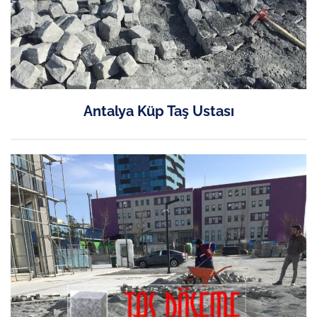
Antalya Küp Taş Ustası