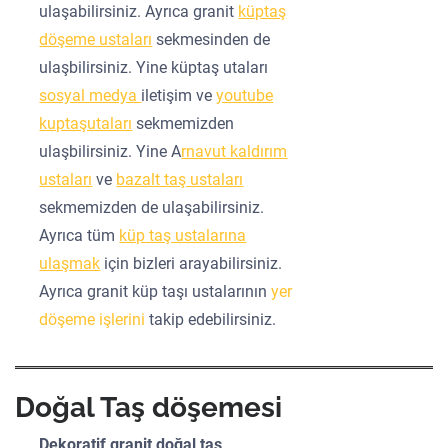
ulaşabilirsiniz. Ayrıca granit
küptaş
döşeme ustaları
sekmesinden de
ulaşbilirsiniz. Yine küptaş utaları
sosyal medya
iletişim ve
youtube
kuptaşutaları
sekmemizden
ulaşbilirsiniz. Yine A
rnavut kaldırım
ustaları
ve
bazalt taş ustaları
sekmemizden de ulaşabilirsiniz.
Ayrıca tüm
küp taş ustalarına
ulaşmak
için bizleri arayabilirsiniz.
Ayrıca granit küp taşı ustalarının
yer
döşeme işlerini
takip edebilirsiniz.
Doğal Taş döşemesi
Dekoratif granit doğal taş