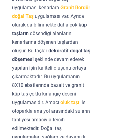
uygulaması kenarlara
Granit Bordür
doğal Taş
uygulaması var. Ayrıca
olarak da bilinmekte daha çok
küp
taşların
döşendiği alanların
kenarlarına döşenen taşlardan
oluşur. Bu taşlar
dekoratif doğal taş
döşemesi
şeklinde devam ederek
yapılan işin kaliteli oluşunu ortaya
çıkarmaktadır. Bu uygulamanın
8X10 ebatlarında bazalt ve granit
küp taş çoklu kırlangıç deseni
uygulamasıdır. Amacı
oluk taşı
ile
otoparkla ana yol arasındaki suların
tahliyesi amacıyla tercih
edilmektedir. Doğal taş
uygulamaları sağlam ve dayanıklı