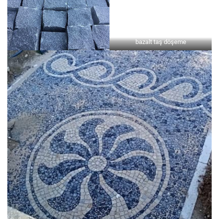
bazalt taş döşeme