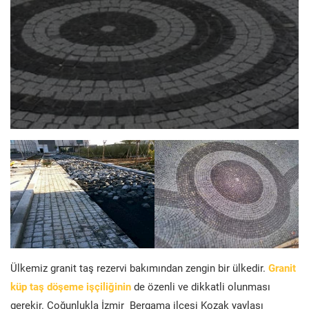
Ülkemiz granit taş rezervi bakımından zengin bir ülkedir.
Granit
küp taş döşeme işçiliğinin
de özenli ve dikkatli olunması
gerekir. Çoğunlukla İzmir Bergama ilçesi Kozak yaylası