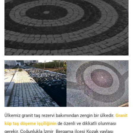
Ülkemiz granit taş rezervi bakımından zengin bir ülkedir.
Granit
küp taş döşeme işçiliğinin
de özenli ve dikkatli olunması
gerekir. Çoğunlukla İzmir Bergama ilçesi Kozak yaylası