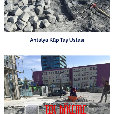
Antalya Küp Taş Ustası