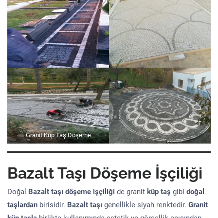
Granit Küp Taş Döşeme
Bazalt Taşı Döşeme İşçiliği
Doğal
Bazalt taşı döşeme işçiliği
de granit
küp taş
gibi
doğal
taşlardan
birisidir.
Bazalt taşı
genellikle siyah renktedir.
Granit