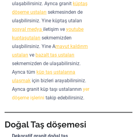
ulaşabilirsiniz. Ayrıca granit
küptaş
döşeme ustaları
sekmesinden de
ulaşbilirsiniz. Yine küptaş utaları
sosyal medya
iletişim ve
youtube
kuptaşutaları
sekmemizden
ulaşbilirsiniz. Yine A
rnavut kaldırım
ustaları
ve
bazalt taş ustaları
sekmemizden de ulaşabilirsiniz.
Ayrıca tüm
küp taş ustalarına
ulaşmak
için bizleri arayabilirsiniz.
Ayrıca granit küp taşı ustalarının
yer
döşeme işlerini
takip edebilirsiniz.
Doğal Taş döşemesi
Dekoratif granit doğal taş