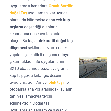
uygulaması kenarlara
Granit Bordür
doğal Taş
uygulaması var. Ayrıca
olarak da bilinmekte daha çok
küp
taşların
döşendiği alanların
kenarlarına döşenen taşlardan
oluşur. Bu taşlar
dekoratif doğal taş
döşemesi
şeklinde devam ederek
yapılan işin kaliteli oluşunu ortaya
çıkarmaktadır. Bu uygulamanın
8X10 ebatlarında bazalt ve granit
küp taş çoklu kırlangıç deseni
uygulamasıdır. Amacı
oluk taşı
ile
otoparkla ana yol arasındaki suların
tahliyesi amacıyla tercih
edilmektedir. Doğal taş
uygulamaları sağlam ve dayanıklı