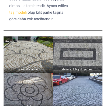
olması ile tercihtendir. Ayrıca edilen
taş modeli
olup kilit parke taşına
göre daha çok tercihtendir.
granit doğal taş
dekoratif taş döşemesi