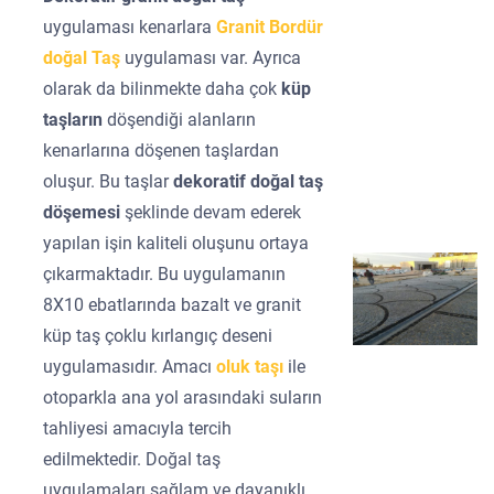
uygulaması kenarlara
Granit Bordür
doğal Taş
uygulaması var. Ayrıca
olarak da bilinmekte daha çok
küp
taşların
döşendiği alanların
kenarlarına döşenen taşlardan
oluşur. Bu taşlar
dekoratif doğal taş
döşemesi
şeklinde devam ederek
yapılan işin kaliteli oluşunu ortaya
çıkarmaktadır. Bu uygulamanın
8X10 ebatlarında bazalt ve granit
küp taş çoklu kırlangıç deseni
uygulamasıdır. Amacı
oluk taşı
ile
otoparkla ana yol arasındaki suların
tahliyesi amacıyla tercih
edilmektedir. Doğal taş
uygulamaları sağlam ve dayanıklı