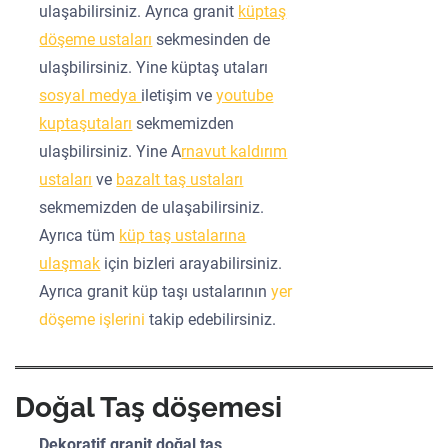
ulaşabilirsiniz. Ayrıca granit
küptaş
döşeme ustaları
sekmesinden de
ulaşbilirsiniz. Yine küptaş utaları
sosyal medya
iletişim ve
youtube
kuptaşutaları
sekmemizden
ulaşbilirsiniz. Yine A
rnavut kaldırım
ustaları
ve
bazalt taş ustaları
sekmemizden de ulaşabilirsiniz.
Ayrıca tüm
küp taş ustalarına
ulaşmak
için bizleri arayabilirsiniz.
Ayrıca granit küp taşı ustalarının
yer
döşeme işlerini
takip edebilirsiniz.
Doğal Taş döşemesi
Dekoratif granit doğal taş