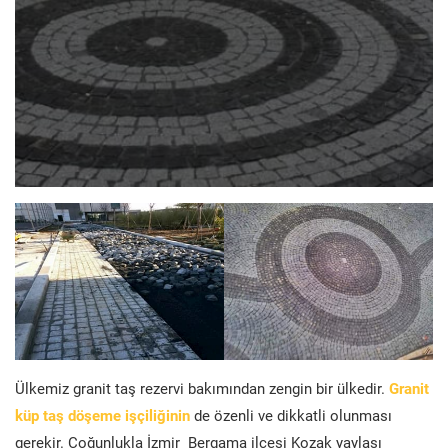
Ülkemiz granit taş rezervi bakımından zengin bir ülkedir.
Granit
küp taş döşeme işçiliğinin
de özenli ve dikkatli olunması
gerekir. Çoğunlukla İzmir Bergama ilçesi Kozak yaylası