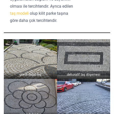
olması ile tercihtendir. Ayrıca edilen
taş modeli
olup kilit parke taşına
göre daha çok tercihtendir.
granit doğal taş
dekoratif taş döşemesi