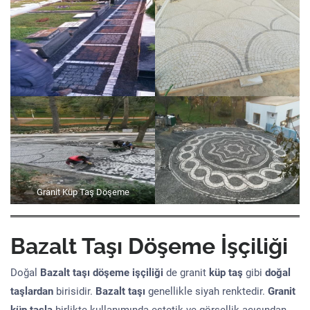
Granit Küp Taş Döşeme
Bazalt Taşı Döşeme İşçiliği
Doğal
Bazalt taşı döşeme işçiliği
de granit
küp taş
gibi
doğal
taşlardan
birisidir.
Bazalt taşı
genellikle siyah renktedir.
Granit