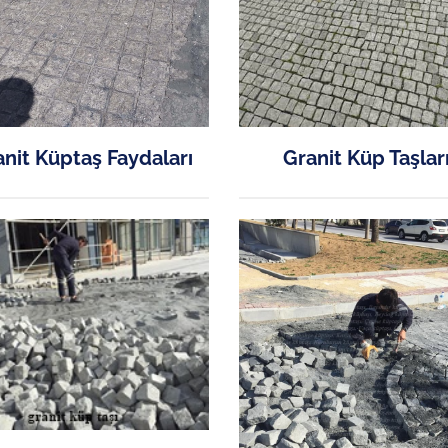
nit Küptaş Faydaları
Granit Küp Taşlar