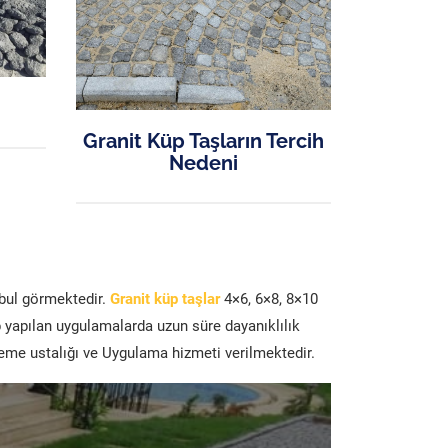
Granit Küp Taşların Tercih
Nedeni
abul görmektedir.
Granit küp taşlar
4×6, 6×8, 8×10
p yapılan uygulamalarda uzun süre dayanıklılık
şeme ustalığı ve Uygulama hizmeti verilmektedir.