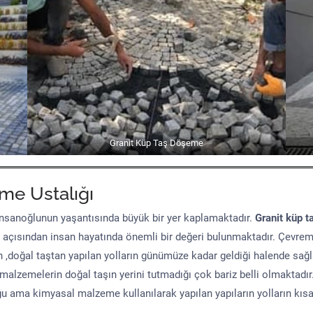
Granit Küp Taş Döşeme
me Ustalığı
sanoğlunun yaşantısında büyük bir yer kaplamaktadır.
Granit küp t
 açısından insan hayatında önemli bir değeri bulunmaktadır. Çevre
n ,doğal taştan yapılan yolların günümüze kadar geldiği halende sağ
malzemelerin doğal taşın yerini tutmadığı çok bariz belli olmaktad
uğu ama kimyasal malzeme kullanılarak yapılan yapıların yolların kıs