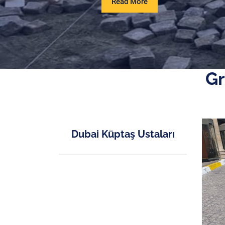
Read
Read More
More
Gr
Dubai Küptaş Ustaları