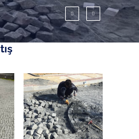
Previous
Next
tış