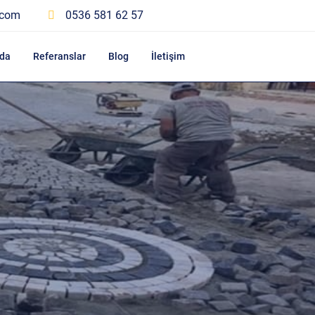
.com
0536 581 62 57
da
Referanslar
Blog
İletişim