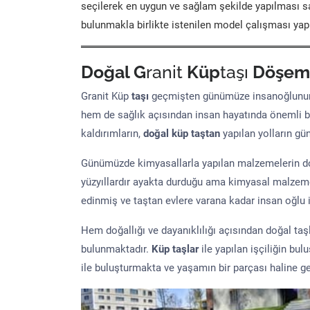
seçilerek en uygun ve sağlam şekilde yapılması sa
bulunmakla birlikte istenilen model çalışması yap
Doğal G
ranit
Küp
taşı
Döşem
Granit Küp
taşı
geçmişten günümüze insanoğlunun 
hem de sağlık açısından insan hayatında önemli b
kaldırımların,
doğal küp taştan
yapılan yolların g
Günümüzde kimyasallarla yapılan malzemelerin doğ
yüzyıllardır ayakta durduğu ama kimyasal malzeme 
edinmiş ve taştan evlere varana kadar insan oğlu iç
Hem doğallığı ve dayanıklılığı açısından doğal ta
bulunmaktadır.
Küp taşlar
ile yapılan işçiliğin bul
ile buluşturmakta ve yaşamın bir parçası haline ge