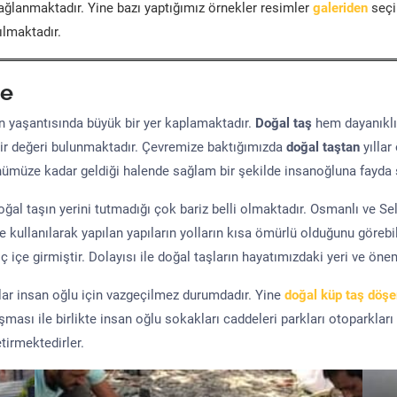
ğlanmaktadır. Yine bazı yaptığımız örnekler resimler
galeriden
seçil
ılmaktadır.
e
yaşantısında büyük bir yer kaplamaktadır.
Doğal taş
hem dayanıklı
ir değeri bulunmaktadır. Çevremize baktığımızda
doğal taştan
yıllar
ünümüze kadar geldiği halende sağlam bir şekilde insanoğluna fayda 
al taşın yerini tutmadığı çok bariz belli olmaktadır. Osmanlı ve S
kullanılarak yapılan yapıların yolların kısa ömürlü olduğunu görebil
 içe girmiştir. Dolayısı ile doğal taşların hayatımızdaki yeri ve öne
şlar insan oğlu için vazgeçilmez durumdadır. Yine
doğal küp taş döş
uşması ile birlikte insan oğlu sokakları caddeleri parkları otoparkları
tirmektedirler.