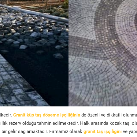
lkedir.
Granit küp taş döşeme işçiliğinin
de özenli ve dikkatli olunm
ıllık rezerv olduğu tahmin edilmektedir. Halk arasında kozak taşı ol
bir gelir sağlamaktadır. Firmamız olarak
granit taş işçiliğini
ve yapı