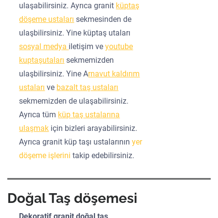
ulaşabilirsiniz. Ayrıca granit
küptaş
döşeme ustaları
sekmesinden de
ulaşbilirsiniz. Yine küptaş utaları
sosyal medya
iletişim ve
youtube
kuptaşutaları
sekmemizden
ulaşbilirsiniz. Yine A
rnavut kaldırım
ustaları
ve
bazalt taş ustaları
sekmemizden de ulaşabilirsiniz.
Ayrıca tüm
küp taş ustalarına
ulaşmak
için bizleri arayabilirsiniz.
Ayrıca granit küp taşı ustalarının
yer
döşeme işlerini
takip edebilirsiniz.
Doğal Taş döşemesi
Dekoratif granit doğal taş