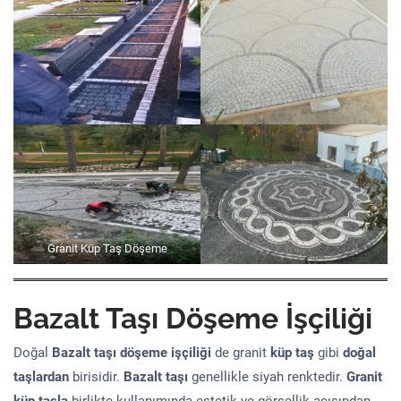
Granit Küp Taş Döşeme
Bazalt Taşı Döşeme İşçiliği
Doğal
Bazalt taşı döşeme işçiliği
de granit
küp taş
gibi
doğal
taşlardan
birisidir.
Bazalt taşı
genellikle siyah renktedir.
Granit