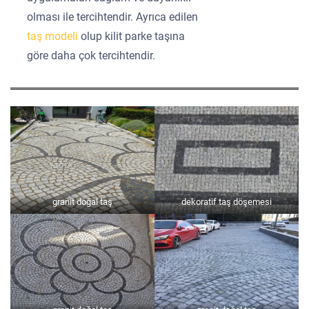
olması ile tercihtendir. Ayrıca edilen
taş modeli
olup kilit parke taşına
göre daha çok tercihtendir.
granit doğal taş
dekoratif taş döşemesi