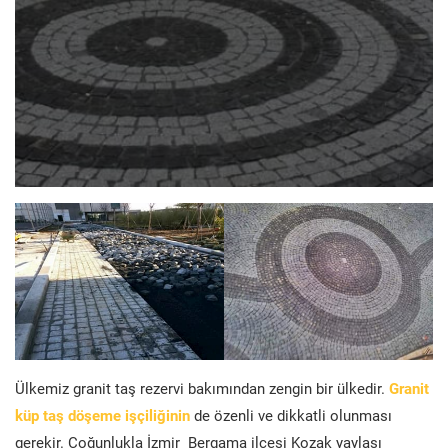
Ülkemiz granit taş rezervi bakımından zengin bir ülkedir.
Granit
küp taş döşeme işçiliğinin
de özenli ve dikkatli olunması
gerekir. Çoğunlukla İzmir Bergama ilçesi Kozak yaylası