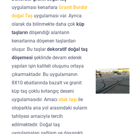
uygulaması kenarlara
Granit Bordür
doğal Taş
uygulaması var. Ayrıca
olarak da bilinmekte daha çok
küp
taşların
döşendiği alanların
kenarlarına döşenen taşlardan
oluşur. Bu taşlar
dekoratif doğal taş
döşemesi
şeklinde devam ederek
yapılan işin kaliteli oluşunu ortaya
çıkarmaktadır. Bu uygulamanın
8X10 ebatlarında bazalt ve granit
küp taş çoklu kırlangıç deseni
uygulamasıdır. Amacı
oluk taşı
ile
otoparkla ana yol arasındaki suların
tahliyesi amacıyla tercih
edilmektedir. Doğal taş
uygulamaları sağlam ve dayanıklı