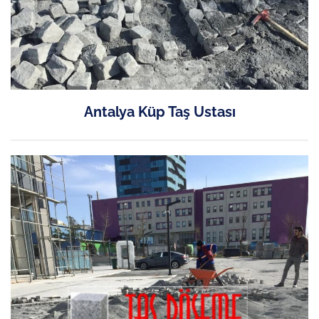
Antalya Küp Taş Ustası