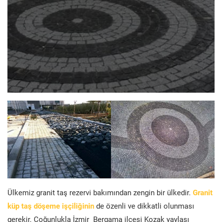
Ülkemiz granit taş rezervi bakımından zengin bir ülkedir.
Granit
küp taş döşeme işçiliğinin
de özenli ve dikkatli olunması
gerekir. Çoğunlukla İzmir Bergama ilçesi Kozak yaylası