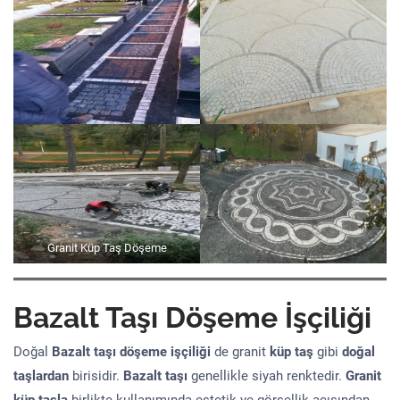
Granit Küp Taş Döşeme
Bazalt Taşı Döşeme İşçiliği
Doğal
Bazalt taşı döşeme işçiliği
de granit
küp taş
gibi
doğal
taşlardan
birisidir.
Bazalt taşı
genellikle siyah renktedir.
Granit