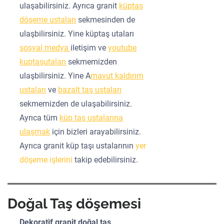
ulaşabilirsiniz. Ayrıca granit
küptaş
döşeme ustaları
sekmesinden de
ulaşbilirsiniz. Yine küptaş utaları
sosyal medya
iletişim ve
youtube
kuptaşutaları
sekmemizden
ulaşbilirsiniz. Yine A
rnavut kaldırım
ustaları
ve
bazalt taş ustaları
sekmemizden de ulaşabilirsiniz.
Ayrıca tüm
küp taş ustalarına
ulaşmak
için bizleri arayabilirsiniz.
Ayrıca granit küp taşı ustalarının
yer
döşeme işlerini
takip edebilirsiniz.
Doğal Taş döşemesi
Dekoratif granit doğal taş