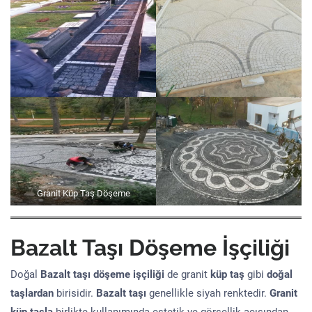
Granit Küp Taş Döşeme
Bazalt Taşı Döşeme İşçiliği
Doğal
Bazalt taşı döşeme işçiliği
de granit
küp taş
gibi
doğal
taşlardan
birisidir.
Bazalt taşı
genellikle siyah renktedir.
Granit