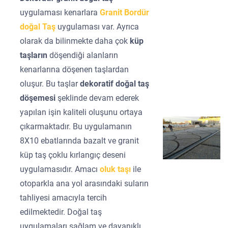
uygulaması kenarlara
Granit Bordür
doğal Taş
uygulaması var. Ayrıca
olarak da bilinmekte daha çok
küp
taşların
döşendiği alanların
kenarlarına döşenen taşlardan
oluşur. Bu taşlar
dekoratif doğal taş
döşemesi
şeklinde devam ederek
yapılan işin kaliteli oluşunu ortaya
çıkarmaktadır. Bu uygulamanın
8X10 ebatlarında bazalt ve granit
küp taş çoklu kırlangıç deseni
uygulamasıdır. Amacı
oluk taşı
ile
otoparkla ana yol arasındaki suların
tahliyesi amacıyla tercih
edilmektedir. Doğal taş
uygulamaları sağlam ve dayanıklı