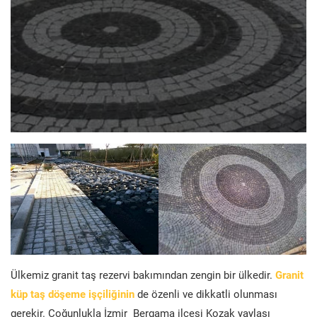
Ülkemiz granit taş rezervi bakımından zengin bir ülkedir.
Granit
küp taş döşeme işçiliğinin
de özenli ve dikkatli olunması
gerekir. Çoğunlukla İzmir Bergama ilçesi Kozak yaylası