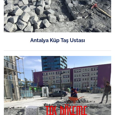
Antalya Küp Taş Ustası