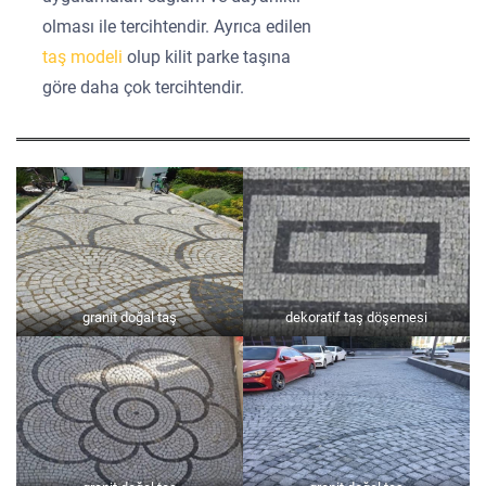
olması ile tercihtendir. Ayrıca edilen
taş modeli
olup kilit parke taşına
göre daha çok tercihtendir.
granit doğal taş
dekoratif taş döşemesi