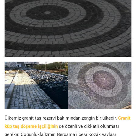
Ülkemiz granit taş rezervi bakımından zengin bir ülkedir.
Granit
küp taş döşeme işçiliğinin
de özenli ve dikkatli olunması
gerekir. Çoğunlukla İzmir Bergama ilçesi Kozak yaylası