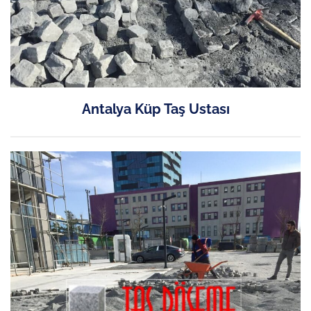
Antalya Küp Taş Ustası