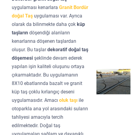
uygulaması kenarlara
Granit Bordür
doğal Taş
uygulaması var. Ayrıca
olarak da bilinmekte daha çok
küp
taşların
döşendiği alanların
kenarlarına döşenen taşlardan
oluşur. Bu taşlar
dekoratif doğal taş
döşemesi
şeklinde devam ederek
yapılan işin kaliteli oluşunu ortaya
çıkarmaktadır. Bu uygulamanın
8X10 ebatlarında bazalt ve granit
küp taş çoklu kırlangıç deseni
uygulamasıdır. Amacı
oluk taşı
ile
otoparkla ana yol arasındaki suların
tahliyesi amacıyla tercih
edilmektedir. Doğal taş
uygulamaları sağlam ve dayanıklı