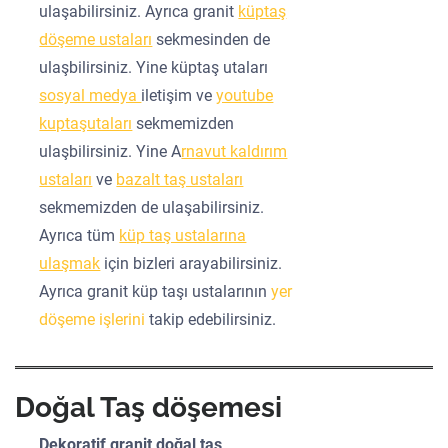
ulaşabilirsiniz. Ayrıca granit
küptaş
döşeme ustaları
sekmesinden de
ulaşbilirsiniz. Yine küptaş utaları
sosyal medya
iletişim ve
youtube
kuptaşutaları
sekmemizden
ulaşbilirsiniz. Yine A
rnavut kaldırım
ustaları
ve
bazalt taş ustaları
sekmemizden de ulaşabilirsiniz.
Ayrıca tüm
küp taş ustalarına
ulaşmak
için bizleri arayabilirsiniz.
Ayrıca granit küp taşı ustalarının
yer
döşeme işlerini
takip edebilirsiniz.
Doğal Taş döşemesi
Dekoratif granit doğal taş