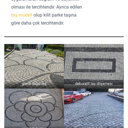
olması ile tercihtendir. Ayrıca edilen
taş modeli
olup kilit parke taşına
göre daha çok tercihtendir.
granit doğal taş
dekoratif taş döşemesi