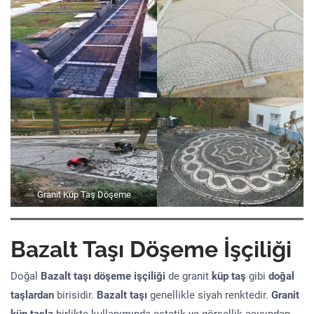
Granit Küp Taş Döşeme
Bazalt Taşı Döşeme İşçiliği
Doğal
Bazalt taşı döşeme işçiliği
de granit
küp taş
gibi
doğal
taşlardan
birisidir.
Bazalt taşı
genellikle siyah renktedir.
Granit