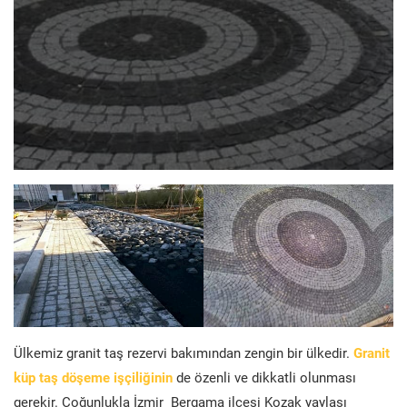
Ülkemiz granit taş rezervi bakımından zengin bir ülkedir.
Granit
küp taş döşeme işçiliğinin
de özenli ve dikkatli olunması
gerekir. Çoğunlukla İzmir Bergama ilçesi Kozak yaylası