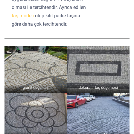
olması ile tercihtendir. Ayrıca edilen
taş modeli
olup kilit parke taşına
göre daha çok tercihtendir.
granit doğal taş
dekoratif taş döşemesi