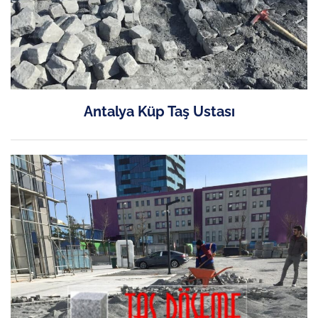
Antalya Küp Taş Ustası