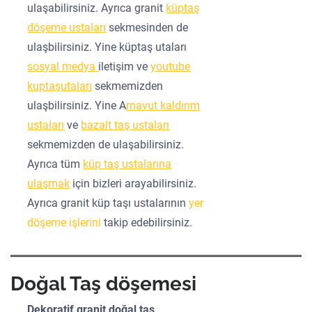
ulaşabilirsiniz. Ayrıca granit
küptaş
döşeme ustaları
sekmesinden de
ulaşbilirsiniz. Yine küptaş utaları
sosyal medya
iletişim ve
youtube
kuptaşutaları
sekmemizden
ulaşbilirsiniz. Yine A
rnavut kaldırım
ustaları
ve
bazalt taş ustaları
sekmemizden de ulaşabilirsiniz.
Ayrıca tüm
küp taş ustalarına
ulaşmak
için bizleri arayabilirsiniz.
Ayrıca granit küp taşı ustalarının
yer
döşeme işlerini
takip edebilirsiniz.
Doğal Taş döşemesi
Dekoratif granit doğal taş