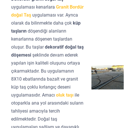
uygulaması kenarlara
Granit Bordür
doğal Taş
uygulaması var. Ayrıca
olarak da bilinmekte daha çok
küp
taşların
döşendiği alanların
kenarlarına döşenen taşlardan
oluşur. Bu taşlar
dekoratif doğal taş
döşemesi
şeklinde devam ederek
yapılan işin kaliteli oluşunu ortaya
çıkarmaktadır. Bu uygulamanın
8X10 ebatlarında bazalt ve granit
küp taş çoklu kırlangıç deseni
uygulamasıdır. Amacı
oluk taşı
ile
otoparkla ana yol arasındaki suların
tahliyesi amacıyla tercih
edilmektedir. Doğal taş
uygulamaları sağlam ve dayanıklı