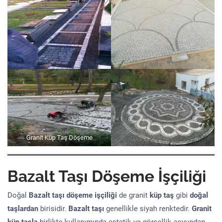
Granit Küp Taş Döşeme
Bazalt Taşı Döşeme İşçiliği
Doğal
Bazalt taşı döşeme işçiliği
de granit
küp taş
gibi
doğal
taşlardan
birisidir.
Bazalt taşı
genellikle siyah renktedir.
Granit