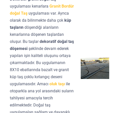
uygulaması kenarlara
Granit Bordür
doğal Taş
uygulaması var. Ayrıca
olarak da bilinmekte daha çok
küp
taşların
döşendiği alanların
kenarlarına döşenen taşlardan
oluşur. Bu taşlar
dekoratif doğal taş
döşemesi
şeklinde devam ederek
yapılan işin kaliteli oluşunu ortaya
çıkarmaktadır. Bu uygulamanın
8X10 ebatlarında bazalt ve granit
küp taş çoklu kırlangıç deseni
uygulamasıdır. Amacı
oluk taşı
ile
otoparkla ana yol arasındaki suların
tahliyesi amacıyla tercih
edilmektedir. Doğal taş
uygulamaları sağlam ve dayanıklı