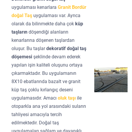
uygulaması kenarlara
Granit Bordür
doğal Taş
uygulaması var. Ayrıca
olarak da bilinmekte daha çok
küp
taşların
döşendiği alanların
kenarlarına döşenen taşlardan
oluşur. Bu taşlar
dekoratif doğal taş
döşemesi
şeklinde devam ederek
yapılan işin kaliteli oluşunu ortaya
çıkarmaktadır. Bu uygulamanın
8X10 ebatlarında bazalt ve granit
küp taş çoklu kırlangıç deseni
uygulamasıdır. Amacı
oluk taşı
ile
otoparkla ana yol arasındaki suların
tahliyesi amacıyla tercih
edilmektedir. Doğal taş
uygulamaları sağlam ve dayanıklı