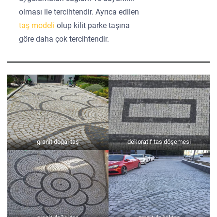
olması ile tercihtendir. Ayrıca edilen
taş modeli
olup kilit parke taşına
göre daha çok tercihtendir.
granit doğal taş
dekoratif taş döşemesi