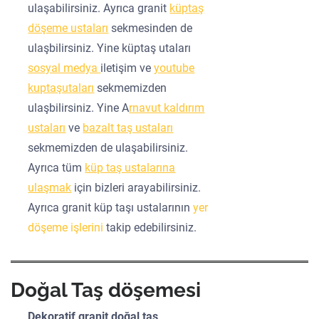
ulaşabilirsiniz. Ayrıca granit
küptaş
döşeme ustaları
sekmesinden de
ulaşbilirsiniz. Yine küptaş utaları
sosyal medya
iletişim ve
youtube
kuptaşutaları
sekmemizden
ulaşbilirsiniz. Yine A
rnavut kaldırım
ustaları
ve
bazalt taş ustaları
sekmemizden de ulaşabilirsiniz.
Ayrıca tüm
küp taş ustalarına
ulaşmak
için bizleri arayabilirsiniz.
Ayrıca granit küp taşı ustalarının
yer
döşeme işlerini
takip edebilirsiniz.
Doğal Taş döşemesi
Dekoratif granit doğal taş