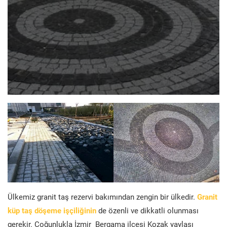
Ülkemiz granit taş rezervi bakımından zengin bir ülkedir.
Granit
küp taş döşeme işçiliğinin
de özenli ve dikkatli olunması
gerekir. Çoğunlukla İzmir Bergama ilçesi Kozak yaylası