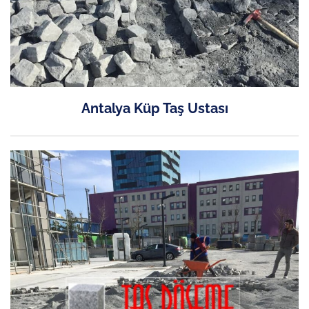
Antalya Küp Taş Ustası