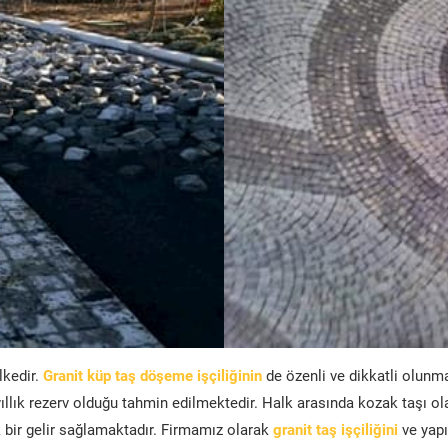
lkedir.
Granit küp taş döşeme işçiliğinin
de özenli ve dikkatli olunm
ıllık rezerv olduğu tahmin edilmektedir. Halk arasında kozak taşı ol
bir gelir sağlamaktadır. Firmamız olarak
granit taş işçiliğini
ve yapı