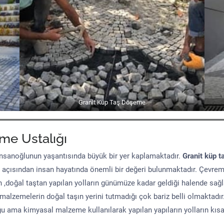
Granit Küp Taş Döşeme
me Ustalığı
sanoğlunun yaşantısında büyük bir yer kaplamaktadır.
Granit küp t
 açısından insan hayatında önemli bir değeri bulunmaktadır. Çevre
n ,doğal taştan yapılan yolların günümüze kadar geldiği halende sağ
malzemelerin doğal taşın yerini tutmadığı çok bariz belli olmaktad
uğu ama kimyasal malzeme kullanılarak yapılan yapıların yolların kıs