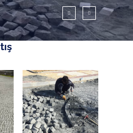
Previous
Next
tış