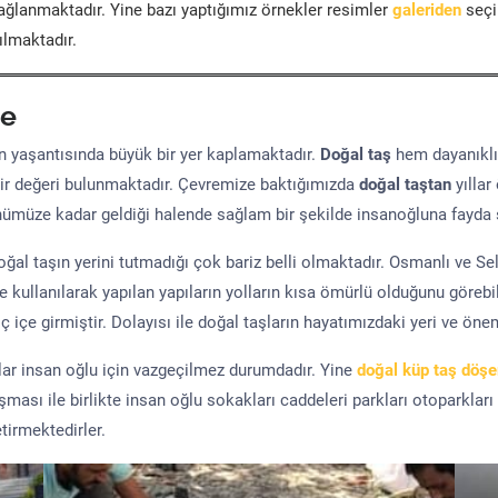
ğlanmaktadır. Yine bazı yaptığımız örnekler resimler
galeriden
seçil
ılmaktadır.
e
yaşantısında büyük bir yer kaplamaktadır.
Doğal taş
hem dayanıklı
ir değeri bulunmaktadır. Çevremize baktığımızda
doğal taştan
yıllar
ünümüze kadar geldiği halende sağlam bir şekilde insanoğluna fayda 
al taşın yerini tutmadığı çok bariz belli olmaktadır. Osmanlı ve S
kullanılarak yapılan yapıların yolların kısa ömürlü olduğunu görebil
 içe girmiştir. Dolayısı ile doğal taşların hayatımızdaki yeri ve öne
şlar insan oğlu için vazgeçilmez durumdadır. Yine
doğal küp taş döş
uşması ile birlikte insan oğlu sokakları caddeleri parkları otoparkları
tirmektedirler.