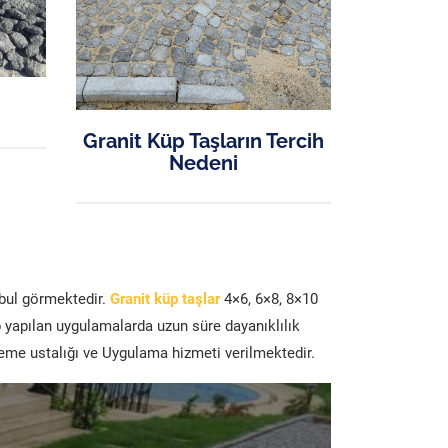
Granit Küp Taşların Tercih
Nedeni
abul görmektedir.
Granit küp taşlar
4×6, 6×8, 8×10
p yapılan uygulamalarda uzun süre dayanıklılık
şeme ustalığı ve Uygulama hizmeti verilmektedir.