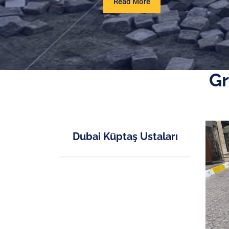
Read
Read More
More
Gr
Dubai Küptaş Ustaları