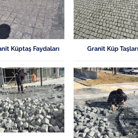
nit Küptaş Faydaları
Granit Küp Taşlar