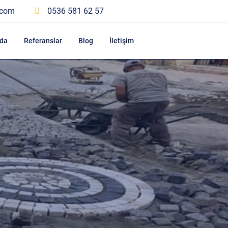
.com
0536 581 62 57
da
Referanslar
Blog
İletişim