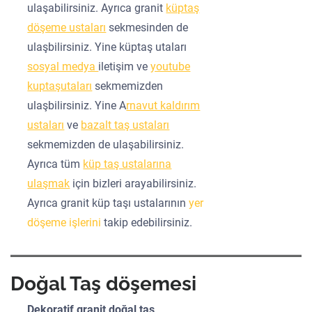
ulaşabilirsiniz. Ayrıca granit
küptaş
döşeme ustaları
sekmesinden de
ulaşbilirsiniz. Yine küptaş utaları
sosyal medya
iletişim ve
youtube
kuptaşutaları
sekmemizden
ulaşbilirsiniz. Yine A
rnavut kaldırım
ustaları
ve
bazalt taş ustaları
sekmemizden de ulaşabilirsiniz.
Ayrıca tüm
küp taş ustalarına
ulaşmak
için bizleri arayabilirsiniz.
Ayrıca granit küp taşı ustalarının
yer
döşeme işlerini
takip edebilirsiniz.
Doğal Taş döşemesi
Dekoratif granit doğal taş