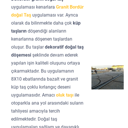
uygulaması kenarlara
Granit Bordür
doğal Taş
uygulaması var. Ayrıca
olarak da bilinmekte daha çok
küp
taşların
döşendiği alanların
kenarlarına döşenen taşlardan
oluşur. Bu taşlar
dekoratif doğal taş
döşemesi
şeklinde devam ederek
yapılan işin kaliteli oluşunu ortaya
çıkarmaktadır. Bu uygulamanın
8X10 ebatlarında bazalt ve granit
küp taş çoklu kırlangıç deseni
uygulamasıdır. Amacı
oluk taşı
ile
otoparkla ana yol arasındaki suların
tahliyesi amacıyla tercih
edilmektedir. Doğal taş
uygulamaları sağlam ve dayanıklı