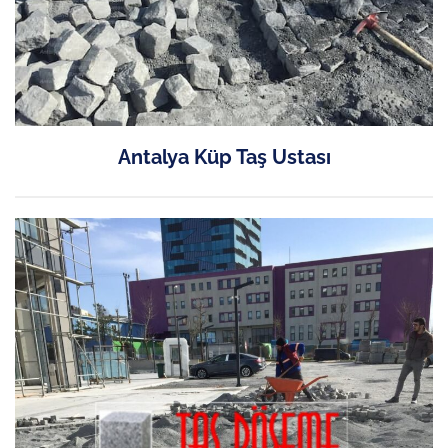
Antalya Küp Taş Ustası