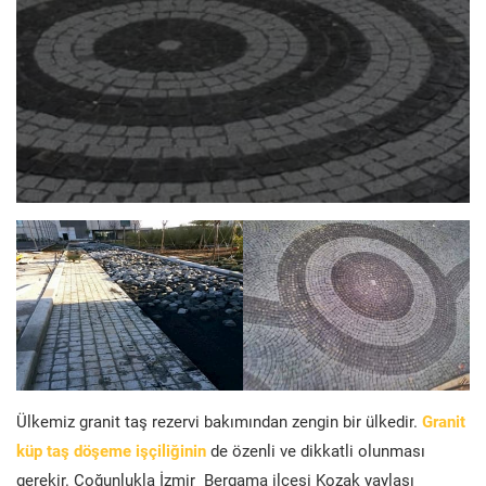
Ülkemiz granit taş rezervi bakımından zengin bir ülkedir.
Granit
küp taş döşeme işçiliğinin
de özenli ve dikkatli olunması
gerekir. Çoğunlukla İzmir Bergama ilçesi Kozak yaylası