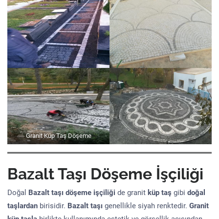
Granit Küp Taş Döşeme
Bazalt Taşı Döşeme İşçiliği
Doğal
Bazalt taşı döşeme işçiliği
de granit
küp taş
gibi
doğal
taşlardan
birisidir.
Bazalt taşı
genellikle siyah renktedir.
Granit