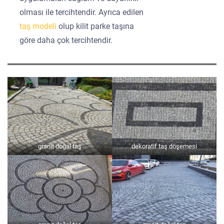
olması ile tercihtendir. Ayrıca edilen
taş modeli
olup kilit parke taşına
göre daha çok tercihtendir.
granit doğal taş
dekoratif taş döşemesi