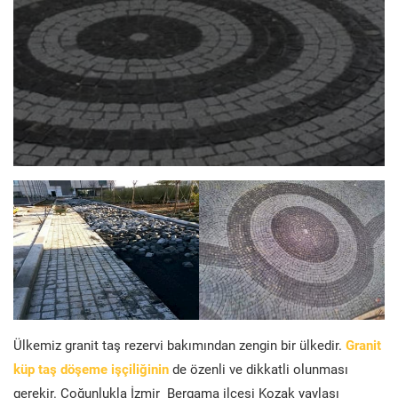
Ülkemiz granit taş rezervi bakımından zengin bir ülkedir.
Granit
küp taş döşeme işçiliğinin
de özenli ve dikkatli olunması
gerekir. Çoğunlukla İzmir Bergama ilçesi Kozak yaylası