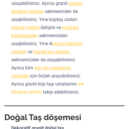
ulaşabilirsiniz. Ayrıca granit
küptaş
döşeme ustaları
sekmesinden de
ulaşbilirsiniz. Yine küptaş utaları
sosyal medya
iletişim ve
youtube
kuptaşutaları
sekmemizden
ulaşbilirsiniz. Yine A
rnavut kaldırım
ustaları
ve
bazalt taş ustaları
sekmemizden de ulaşabilirsiniz.
Ayrıca tüm
küp taş ustalarına
ulaşmak
için bizleri arayabilirsiniz.
Ayrıca granit küp taşı ustalarının
yer
döşeme işlerini
takip edebilirsiniz.
Doğal Taş döşemesi
Dekoratif granit doğal taş