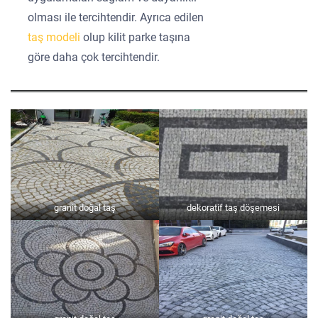
olması ile tercihtendir. Ayrıca edilen
taş modeli
olup kilit parke taşına
göre daha çok tercihtendir.
granit doğal taş
dekoratif taş döşemesi