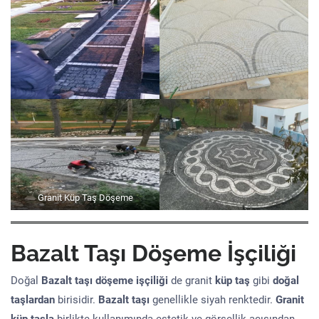
Granit Küp Taş Döşeme
Bazalt Taşı Döşeme İşçiliği
Doğal
Bazalt taşı döşeme işçiliği
de granit
küp taş
gibi
doğal
taşlardan
birisidir.
Bazalt taşı
genellikle siyah renktedir.
Granit