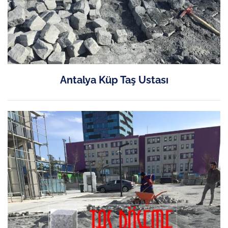
Antalya Küp Taş Ustası