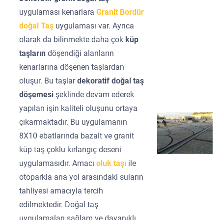
uygulaması kenarlara
Granit Bordür
doğal Taş
uygulaması var. Ayrıca
olarak da bilinmekte daha çok
küp
taşların
döşendiği alanların
kenarlarına döşenen taşlardan
oluşur. Bu taşlar
dekoratif doğal taş
döşemesi
şeklinde devam ederek
yapılan işin kaliteli oluşunu ortaya
çıkarmaktadır. Bu uygulamanın
8X10 ebatlarında bazalt ve granit
küp taş çoklu kırlangıç deseni
uygulamasıdır. Amacı
oluk taşı
ile
otoparkla ana yol arasındaki suların
tahliyesi amacıyla tercih
edilmektedir. Doğal taş
uygulamaları sağlam ve dayanıklı