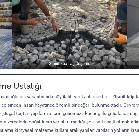
Granit Küp Taş Döşeme
me Ustalığı
sanoğlunun yaşantısında büyük bir yer kaplamaktadır.
Granit küp t
 açısından insan hayatında önemli bir değeri bulunmaktadır. Çevre
n ,doğal taştan yapılan yolların günümüze kadar geldiği halende sağ
malzemelerin doğal taşın yerini tutmadığı çok bariz belli olmaktad
uğu ama kimyasal malzeme kullanılarak yapılan yapıların yolların kıs