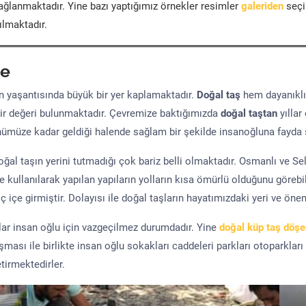
ğlanmaktadır. Yine bazı yaptığımız örnekler resimler
galeriden
seçil
ılmaktadır.
e
yaşantısında büyük bir yer kaplamaktadır.
Doğal taş
hem dayanıklı
ir değeri bulunmaktadır. Çevremize baktığımızda
doğal taştan
yıllar
ünümüze kadar geldiği halende sağlam bir şekilde insanoğluna fayda 
al taşın yerini tutmadığı çok bariz belli olmaktadır. Osmanlı ve S
kullanılarak yapılan yapıların yolların kısa ömürlü olduğunu görebil
 içe girmiştir. Dolayısı ile doğal taşların hayatımızdaki yeri ve öne
şlar insan oğlu için vazgeçilmez durumdadır. Yine
doğal küp taş döş
uşması ile birlikte insan oğlu sokakları caddeleri parkları otoparkları
tirmektedirler.