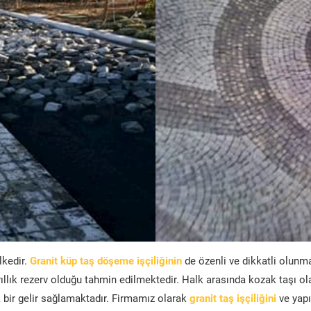
lkedir.
Granit küp taş döşeme işçiliğinin
de özenli ve dikkatli olunm
ıllık rezerv olduğu tahmin edilmektedir. Halk arasında kozak taşı ol
bir gelir sağlamaktadır. Firmamız olarak
granit taş işçiliğini
ve yapı