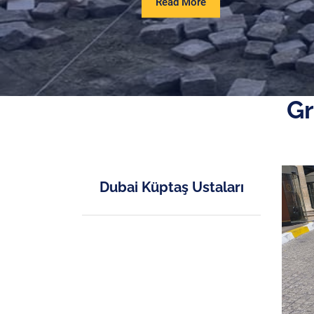
Read
Read More
More
Gr
Dubai Küptaş Ustaları