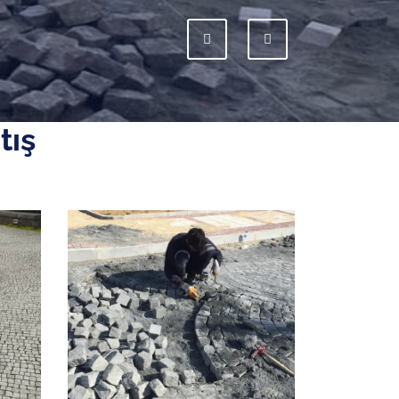
Previous
Next
tış