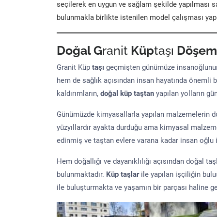
seçilerek en uygun ve sağlam şekilde yapılması sa
bulunmakla birlikte istenilen model çalışması yap
Doğal G
ranit
Küp
taşı
Döşem
Granit Küp
taşı
geçmişten günümüze insanoğlunun 
hem de sağlık açısından insan hayatında önemli b
kaldırımların,
doğal küp taştan
yapılan yolların g
Günümüzde kimyasallarla yapılan malzemelerin doğ
yüzyıllardır ayakta durduğu ama kimyasal malzeme 
edinmiş ve taştan evlere varana kadar insan oğlu iç
Hem doğallığı ve dayanıklılığı açısından doğal ta
bulunmaktadır.
Küp taşlar
ile yapılan işçiliğin bul
ile buluşturmakta ve yaşamın bir parçası haline ge