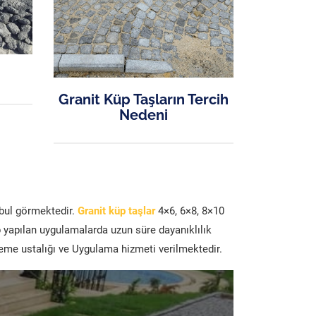
Granit Küp Taşların Tercih
Nedeni
abul görmektedir.
Granit küp taşlar
4×6, 6×8, 8×10
p yapılan uygulamalarda uzun süre dayanıklılık
şeme ustalığı ve Uygulama hizmeti verilmektedir.