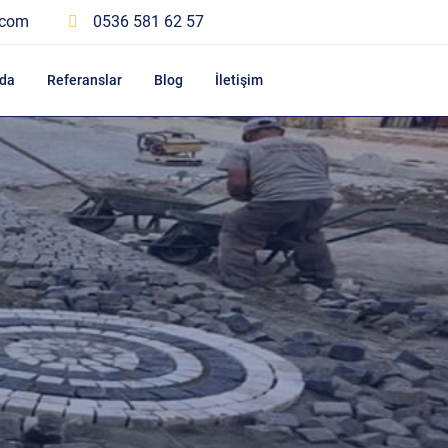
.com
0536 581 62 57
da
Referanslar
Blog
İletişim