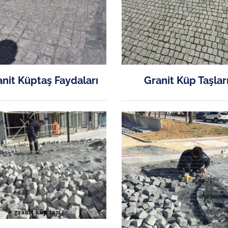
nit Küptaş Faydaları
Granit Küp Taşlar