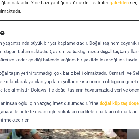
ğlanmaktadır. Yine bazı yaptığımız örnekler resimler
galeriden
seçil
ılmaktadır.
e
yaşantısında büyük bir yer kaplamaktadır.
Doğal taş
hem dayanıklı
ir değeri bulunmaktadır. Çevremize baktığımızda
doğal taştan
yıllar
ünümüze kadar geldiği halende sağlam bir şekilde insanoğluna fayda 
al taşın yerini tutmadığı çok bariz belli olmaktadır. Osmanlı ve S
kullanılarak yapılan yapıların yolların kısa ömürlü olduğunu görebil
 içe girmiştir. Dolayısı ile doğal taşların hayatımızdaki yeri ve öne
şlar insan oğlu için vazgeçilmez durumdadır. Yine
doğal küp taş döş
uşması ile birlikte insan oğlu sokakları caddeleri parkları otoparkları
tirmektedirler.