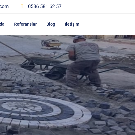
.com
0536 581 62 57
da
Referanslar
Blog
İletişim