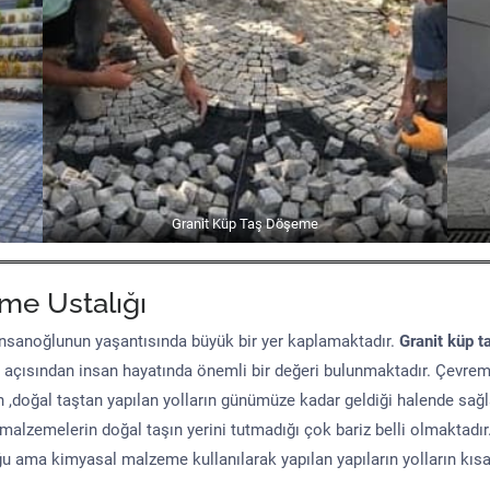
Granit Küp Taş Döşeme
me Ustalığı
sanoğlunun yaşantısında büyük bir yer kaplamaktadır.
Granit küp t
 açısından insan hayatında önemli bir değeri bulunmaktadır. Çevre
n ,doğal taştan yapılan yolların günümüze kadar geldiği halende sağ
malzemelerin doğal taşın yerini tutmadığı çok bariz belli olmaktad
uğu ama kimyasal malzeme kullanılarak yapılan yapıların yolların kıs