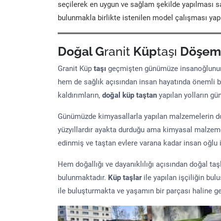
seçilerek en uygun ve sağlam şekilde yapılması sa
bulunmakla birlikte istenilen model çalışması yap
Doğal G
ranit
Küp
taşı
Döşem
Granit Küp
taşı
geçmişten günümüze insanoğlunun 
hem de sağlık açısından insan hayatında önemli b
kaldırımların,
doğal küp taştan
yapılan yolların g
Günümüzde kimyasallarla yapılan malzemelerin doğ
yüzyıllardır ayakta durduğu ama kimyasal malzeme 
edinmiş ve taştan evlere varana kadar insan oğlu iç
Hem doğallığı ve dayanıklılığı açısından doğal ta
bulunmaktadır.
Küp taşlar
ile yapılan işçiliğin bul
ile buluşturmakta ve yaşamın bir parçası haline ge