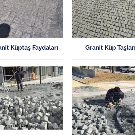
nit Küptaş Faydaları
Granit Küp Taşlar