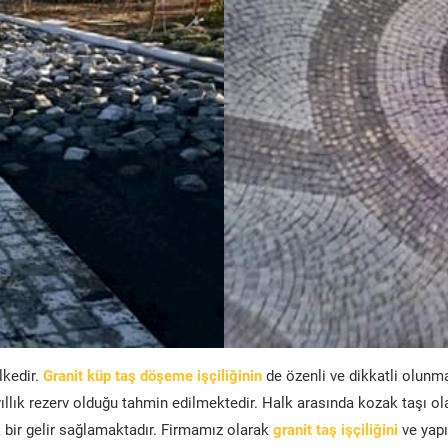
lkedir.
Granit küp taş döşeme işçiliğinin
de özenli ve dikkatli olunm
ıllık rezerv olduğu tahmin edilmektedir. Halk arasında kozak taşı ol
bir gelir sağlamaktadır. Firmamız olarak
granit taş işçiliğini
ve yapı