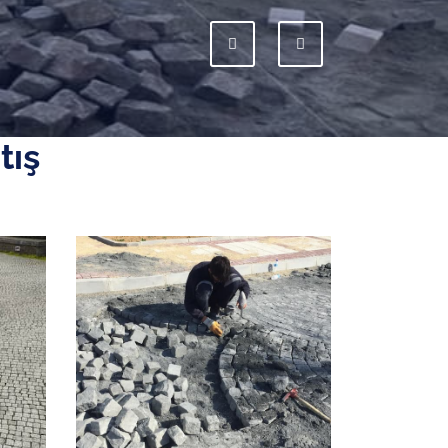
Previous
Next
tış