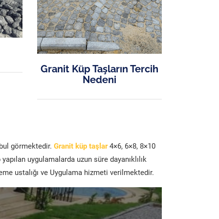
Granit Küp Taşların Tercih
Nedeni
abul görmektedir.
Granit küp taşlar
4×6, 6×8, 8×10
p yapılan uygulamalarda uzun süre dayanıklılık
şeme ustalığı ve Uygulama hizmeti verilmektedir.