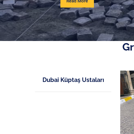
Read
Read More
More
Gr
Dubai Küptaş Ustaları