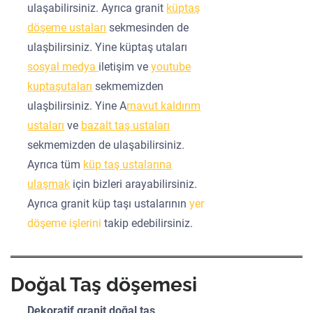
ulaşabilirsiniz. Ayrıca granit
küptaş
döşeme ustaları
sekmesinden de
ulaşbilirsiniz. Yine küptaş utaları
sosyal medya
iletişim ve
youtube
kuptaşutaları
sekmemizden
ulaşbilirsiniz. Yine A
rnavut kaldırım
ustaları
ve
bazalt taş ustaları
sekmemizden de ulaşabilirsiniz.
Ayrıca tüm
küp taş ustalarına
ulaşmak
için bizleri arayabilirsiniz.
Ayrıca granit küp taşı ustalarının
yer
döşeme işlerini
takip edebilirsiniz.
Doğal Taş döşemesi
Dekoratif granit doğal taş