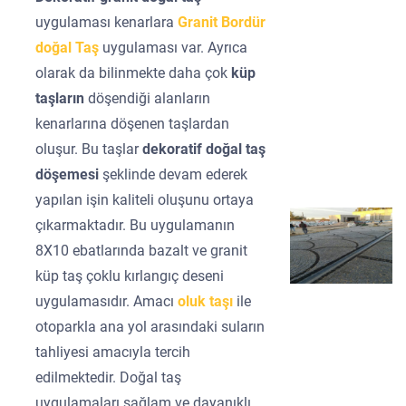
uygulaması kenarlara
Granit Bordür
doğal Taş
uygulaması var. Ayrıca
olarak da bilinmekte daha çok
küp
taşların
döşendiği alanların
kenarlarına döşenen taşlardan
oluşur. Bu taşlar
dekoratif doğal taş
döşemesi
şeklinde devam ederek
yapılan işin kaliteli oluşunu ortaya
çıkarmaktadır. Bu uygulamanın
8X10 ebatlarında bazalt ve granit
küp taş çoklu kırlangıç deseni
uygulamasıdır. Amacı
oluk taşı
ile
otoparkla ana yol arasındaki suların
tahliyesi amacıyla tercih
edilmektedir. Doğal taş
uygulamaları sağlam ve dayanıklı