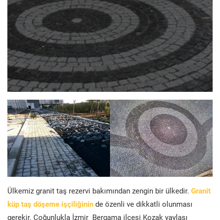
Ülkemiz granit taş rezervi bakımından zengin bir ülkedir.
Granit
küp taş döşeme işçiliğinin
de özenli ve dikkatli olunması
gerekir. Çoğunlukla İzmir Bergama ilçesi Kozak yaylası