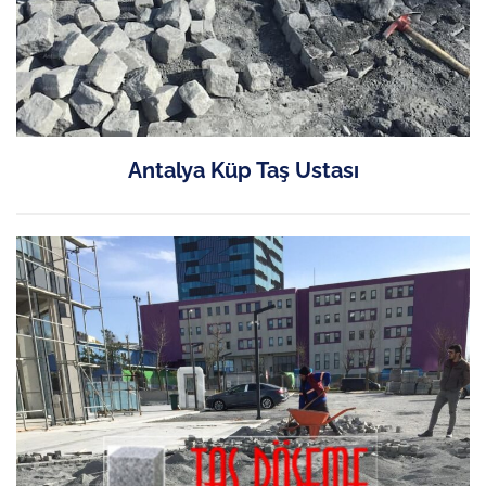
Antalya Küp Taş Ustası