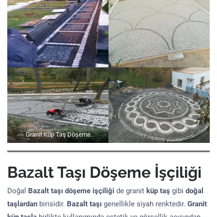
Granit Küp Taş Döşeme
Bazalt Taşı Döşeme İşçiliği
Doğal
Bazalt taşı döşeme işçiliği
de granit
küp taş
gibi
doğal
taşlardan
birisidir.
Bazalt taşı
genellikle siyah renktedir.
Granit