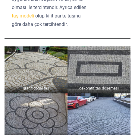
olması ile tercihtendir. Ayrıca edilen
taş modeli
olup kilit parke taşına
göre daha çok tercihtendir.
granit doğal taş
dekoratif taş döşemesi