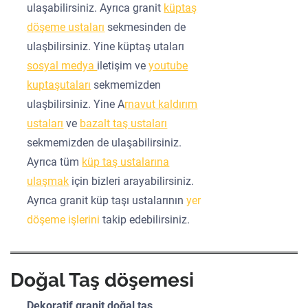
ulaşabilirsiniz. Ayrıca granit
küptaş
döşeme ustaları
sekmesinden de
ulaşbilirsiniz. Yine küptaş utaları
sosyal medya
iletişim ve
youtube
kuptaşutaları
sekmemizden
ulaşbilirsiniz. Yine A
rnavut kaldırım
ustaları
ve
bazalt taş ustaları
sekmemizden de ulaşabilirsiniz.
Ayrıca tüm
küp taş ustalarına
ulaşmak
için bizleri arayabilirsiniz.
Ayrıca granit küp taşı ustalarının
yer
döşeme işlerini
takip edebilirsiniz.
Doğal Taş döşemesi
Dekoratif granit doğal taş