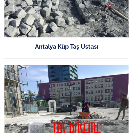
Antalya Küp Taş Ustası