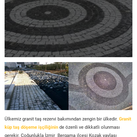
Ülkemiz granit taş rezervi bakımından zengin bir ülkedir.
Granit
küp taş döşeme işçiliğinin
de özenli ve dikkatli olunması
gerekir. Çoğunlukla İzmir Bergama ilçesi Kozak yaylası