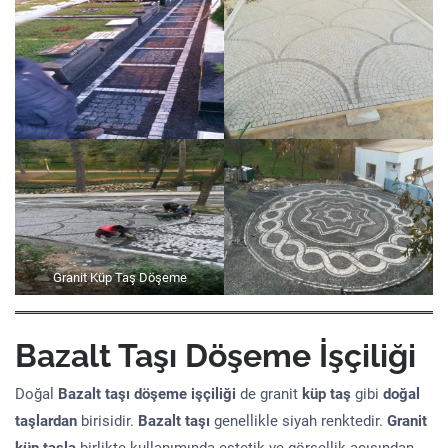
Granit Küp Taş Döşeme
Bazalt Taşı Döşeme İşçiliği
Doğal
Bazalt taşı döşeme işçiliği
de granit
küp taş
gibi
doğal
taşlardan
birisidir.
Bazalt taşı
genellikle siyah renktedir.
Granit