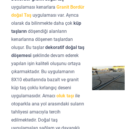
uygulaması kenarlara
Granit Bordür
doğal Taş
uygulaması var. Ayrıca
olarak da bilinmekte daha çok
küp
taşların
döşendiği alanların
kenarlarına döşenen taşlardan
oluşur. Bu taşlar
dekoratif doğal taş
döşemesi
şeklinde devam ederek
yapılan işin kaliteli oluşunu ortaya
çıkarmaktadır. Bu uygulamanın
8X10 ebatlarında bazalt ve granit
küp taş çoklu kırlangıç deseni
uygulamasıdır. Amacı
oluk taşı
ile
otoparkla ana yol arasındaki suların
tahliyesi amacıyla tercih
edilmektedir. Doğal taş
uygulamaları sağlam ve dayanıklı