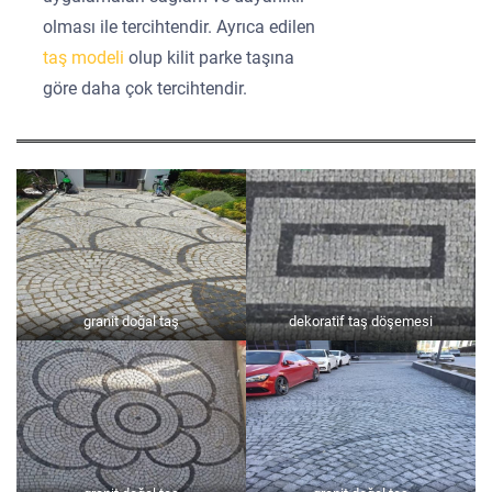
olması ile tercihtendir. Ayrıca edilen
taş modeli
olup kilit parke taşına
göre daha çok tercihtendir.
granit doğal taş
dekoratif taş döşemesi