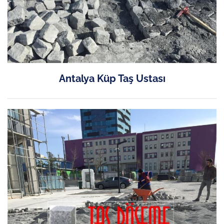
Antalya Küp Taş Ustası