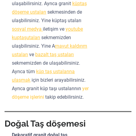
ulaşabilirsiniz. Ayrıca granit
küptaş
döşeme ustaları
sekmesinden de
ulaşbilirsiniz. Yine küptaş utaları
sosyal medya
iletişim ve
youtube
kuptaşutaları
sekmemizden
ulaşbilirsiniz. Yine A
rnavut kaldırım
ustaları
ve
bazalt taş ustaları
sekmemizden de ulaşabilirsiniz.
Ayrıca tüm
küp taş ustalarına
ulaşmak
için bizleri arayabilirsiniz.
Ayrıca granit küp taşı ustalarının
yer
döşeme işlerini
takip edebilirsiniz.
Doğal Taş döşemesi
Dekoratif granit doğal taş