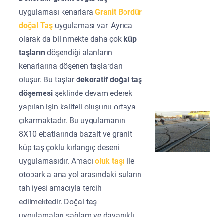
uygulaması kenarlara
Granit Bordür
doğal Taş
uygulaması var. Ayrıca
olarak da bilinmekte daha çok
küp
taşların
döşendiği alanların
kenarlarına döşenen taşlardan
oluşur. Bu taşlar
dekoratif doğal taş
döşemesi
şeklinde devam ederek
yapılan işin kaliteli oluşunu ortaya
çıkarmaktadır. Bu uygulamanın
8X10 ebatlarında bazalt ve granit
küp taş çoklu kırlangıç deseni
uygulamasıdır. Amacı
oluk taşı
ile
otoparkla ana yol arasındaki suların
tahliyesi amacıyla tercih
edilmektedir. Doğal taş
uygulamaları sağlam ve dayanıklı