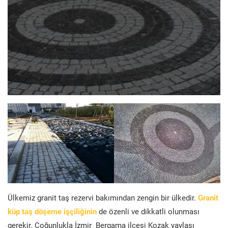
Ülkemiz granit taş rezervi bakımından zengin bir ülkedir.
Granit
küp taş döşeme işçiliğinin
de özenli ve dikkatli olunması
gerekir. Çoğunlukla İzmir Bergama ilçesi Kozak yaylası