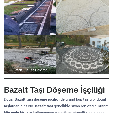
Granit Küp Taş Döşeme
Bazalt Taşı Döşeme İşçiliği
Doğal
Bazalt taşı döşeme işçiliği
de granit
küp taş
gibi
doğal
taşlardan
birisidir.
Bazalt taşı
genellikle siyah renktedir.
Granit