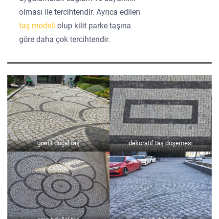
olması ile tercihtendir. Ayrıca edilen
taş modeli
olup kilit parke taşına
göre daha çok tercihtendir.
granit doğal taş
dekoratif taş döşemesi