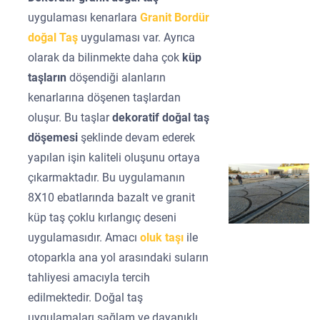
uygulaması kenarlara
Granit Bordür
doğal Taş
uygulaması var. Ayrıca
olarak da bilinmekte daha çok
küp
taşların
döşendiği alanların
kenarlarına döşenen taşlardan
oluşur. Bu taşlar
dekoratif doğal taş
döşemesi
şeklinde devam ederek
yapılan işin kaliteli oluşunu ortaya
çıkarmaktadır. Bu uygulamanın
8X10 ebatlarında bazalt ve granit
küp taş çoklu kırlangıç deseni
uygulamasıdır. Amacı
oluk taşı
ile
otoparkla ana yol arasındaki suların
tahliyesi amacıyla tercih
edilmektedir. Doğal taş
uygulamaları sağlam ve dayanıklı