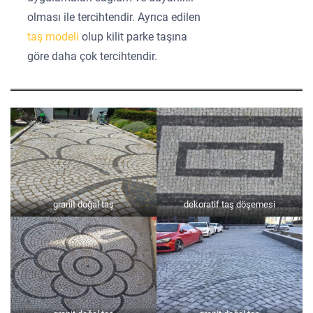
olması ile tercihtendir. Ayrıca edilen
taş modeli
olup kilit parke taşına
göre daha çok tercihtendir.
granit doğal taş
dekoratif taş döşemesi