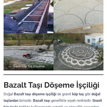
Granit Küp Taş Döşeme
Bazalt Taşı Döşeme İşçiliği
Doğal
Bazalt taşı döşeme işçiliği
de granit
küp taş
gibi
doğal
taşlardan
birisidir.
Bazalt taşı
genellikle siyah renktedir.
Granit