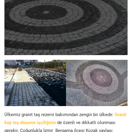
Ülkemiz granit taş rezervi bakımından zengin bir ülkedir.
Granit
küp taş döşeme işçiliğinin
de özenli ve dikkatli olunması
gerekir. Çoğunlukla İzmir Bergama ilçesi Kozak yaylası