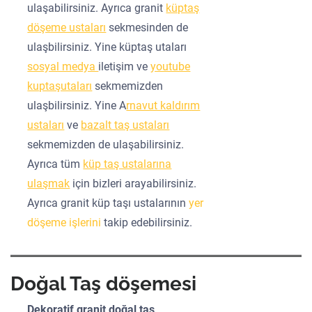
ulaşabilirsiniz. Ayrıca granit
küptaş
döşeme ustaları
sekmesinden de
ulaşbilirsiniz. Yine küptaş utaları
sosyal medya
iletişim ve
youtube
kuptaşutaları
sekmemizden
ulaşbilirsiniz. Yine A
rnavut kaldırım
ustaları
ve
bazalt taş ustaları
sekmemizden de ulaşabilirsiniz.
Ayrıca tüm
küp taş ustalarına
ulaşmak
için bizleri arayabilirsiniz.
Ayrıca granit küp taşı ustalarının
yer
döşeme işlerini
takip edebilirsiniz.
Doğal Taş döşemesi
Dekoratif granit doğal taş