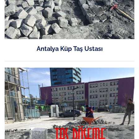
Antalya Küp Taş Ustası