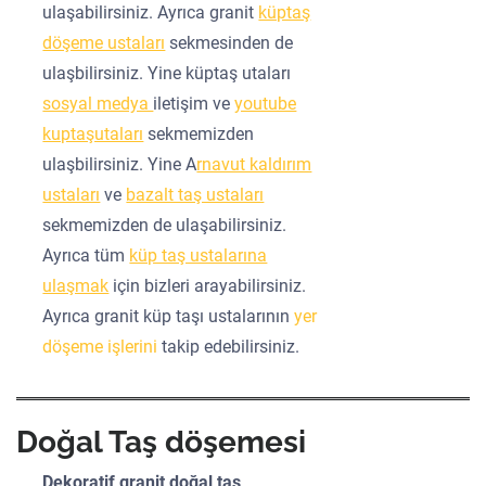
ulaşabilirsiniz. Ayrıca granit
küptaş
döşeme ustaları
sekmesinden de
ulaşbilirsiniz. Yine küptaş utaları
sosyal medya
iletişim ve
youtube
kuptaşutaları
sekmemizden
ulaşbilirsiniz. Yine A
rnavut kaldırım
ustaları
ve
bazalt taş ustaları
sekmemizden de ulaşabilirsiniz.
Ayrıca tüm
küp taş ustalarına
ulaşmak
için bizleri arayabilirsiniz.
Ayrıca granit küp taşı ustalarının
yer
döşeme işlerini
takip edebilirsiniz.
Doğal Taş döşemesi
Dekoratif granit doğal taş