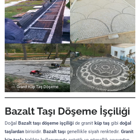
Granit Küp Taş Döşeme
Bazalt Taşı Döşeme İşçiliği
Doğal
Bazalt taşı döşeme işçiliği
de granit
küp taş
gibi
doğal
taşlardan
birisidir.
Bazalt taşı
genellikle siyah renktedir.
Granit