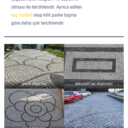
olması ile tercihtendir. Ayrıca edilen
taş modeli
olup kilit parke taşına
göre daha çok tercihtendir.
granit doğal taş
dekoratif taş döşemesi