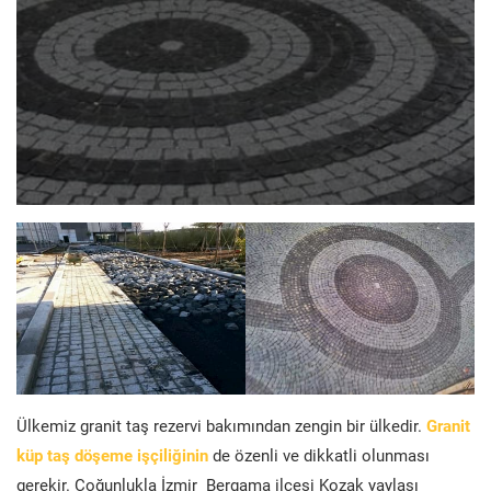
Ülkemiz granit taş rezervi bakımından zengin bir ülkedir.
Granit
küp taş döşeme işçiliğinin
de özenli ve dikkatli olunması
gerekir. Çoğunlukla İzmir Bergama ilçesi Kozak yaylası