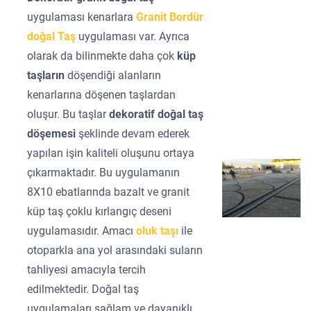
uygulaması kenarlara
Granit Bordür
doğal Taş
uygulaması var. Ayrıca
olarak da bilinmekte daha çok
küp
taşların
döşendiği alanların
kenarlarına döşenen taşlardan
oluşur. Bu taşlar
dekoratif doğal taş
döşemesi
şeklinde devam ederek
yapılan işin kaliteli oluşunu ortaya
çıkarmaktadır. Bu uygulamanın
8X10 ebatlarında bazalt ve granit
küp taş çoklu kırlangıç deseni
uygulamasıdır. Amacı
oluk taşı
ile
otoparkla ana yol arasındaki suların
tahliyesi amacıyla tercih
edilmektedir. Doğal taş
uygulamaları sağlam ve dayanıklı