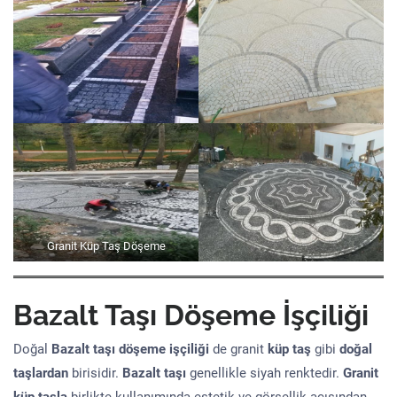
Granit Küp Taş Döşeme
Bazalt Taşı Döşeme İşçiliği
Doğal
Bazalt taşı döşeme işçiliği
de granit
küp taş
gibi
doğal
taşlardan
birisidir.
Bazalt taşı
genellikle siyah renktedir.
Granit