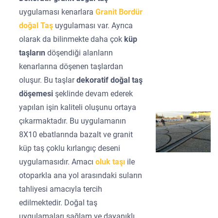
uygulaması kenarlara
Granit Bordür
doğal Taş
uygulaması var. Ayrıca
olarak da bilinmekte daha çok
küp
taşların
döşendiği alanların
kenarlarına döşenen taşlardan
oluşur. Bu taşlar
dekoratif doğal taş
döşemesi
şeklinde devam ederek
yapılan işin kaliteli oluşunu ortaya
çıkarmaktadır. Bu uygulamanın
8X10 ebatlarında bazalt ve granit
küp taş çoklu kırlangıç deseni
uygulamasıdır. Amacı
oluk taşı
ile
otoparkla ana yol arasındaki suların
tahliyesi amacıyla tercih
edilmektedir. Doğal taş
uygulamaları sağlam ve dayanıklı