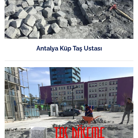
Antalya Küp Taş Ustası