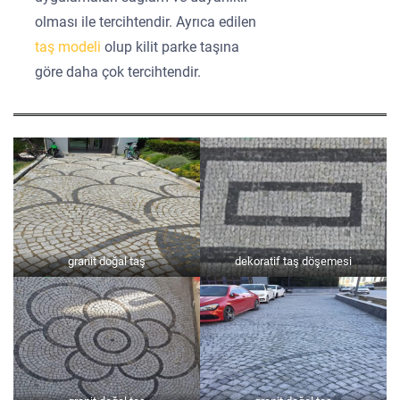
olması ile tercihtendir. Ayrıca edilen
taş modeli
olup kilit parke taşına
göre daha çok tercihtendir.
granit doğal taş
dekoratif taş döşemesi