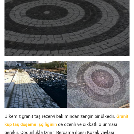
Ülkemiz granit taş rezervi bakımından zengin bir ülkedir.
Granit
küp taş döşeme işçiliğinin
de özenli ve dikkatli olunması
gerekir. Çoğunlukla İzmir Bergama ilçesi Kozak yaylası