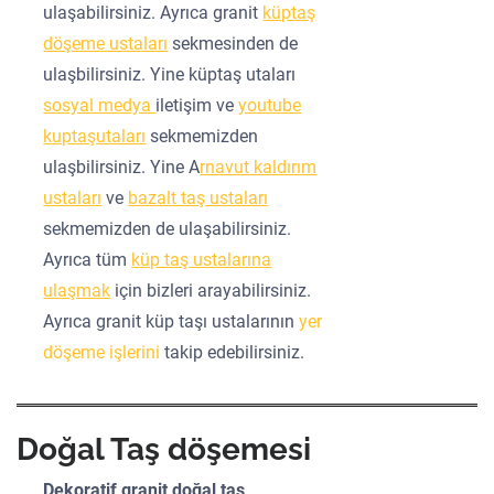
ulaşabilirsiniz. Ayrıca granit
küptaş
döşeme ustaları
sekmesinden de
ulaşbilirsiniz. Yine küptaş utaları
sosyal medya
iletişim ve
youtube
kuptaşutaları
sekmemizden
ulaşbilirsiniz. Yine A
rnavut kaldırım
ustaları
ve
bazalt taş ustaları
sekmemizden de ulaşabilirsiniz.
Ayrıca tüm
küp taş ustalarına
ulaşmak
için bizleri arayabilirsiniz.
Ayrıca granit küp taşı ustalarının
yer
döşeme işlerini
takip edebilirsiniz.
Doğal Taş döşemesi
Dekoratif granit doğal taş