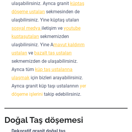
ulaşabilirsiniz. Ayrıca granit
küptaş
döşeme ustaları
sekmesinden de
ulaşbilirsiniz. Yine küptaş utaları
sosyal medya
iletişim ve
youtube
kuptaşutaları
sekmemizden
ulaşbilirsiniz. Yine A
rnavut kaldırım
ustaları
ve
bazalt taş ustaları
sekmemizden de ulaşabilirsiniz.
Ayrıca tüm
küp taş ustalarına
ulaşmak
için bizleri arayabilirsiniz.
Ayrıca granit küp taşı ustalarının
yer
döşeme işlerini
takip edebilirsiniz.
Doğal Taş döşemesi
Dekoratif granit doğal taş