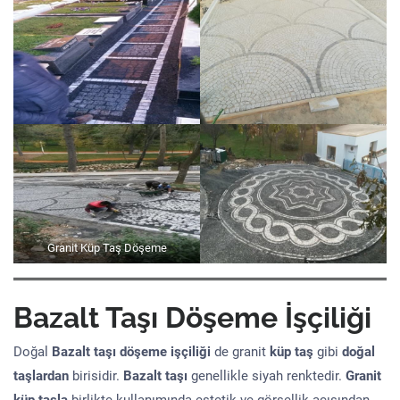
Granit Küp Taş Döşeme
Bazalt Taşı Döşeme İşçiliği
Doğal
Bazalt taşı döşeme işçiliği
de granit
küp taş
gibi
doğal
taşlardan
birisidir.
Bazalt taşı
genellikle siyah renktedir.
Granit