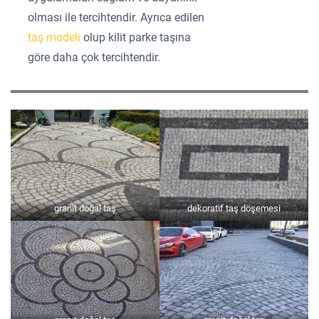
olması ile tercihtendir. Ayrıca edilen
taş modeli
olup kilit parke taşına
göre daha çok tercihtendir.
granit doğal taş
dekoratif taş döşemesi