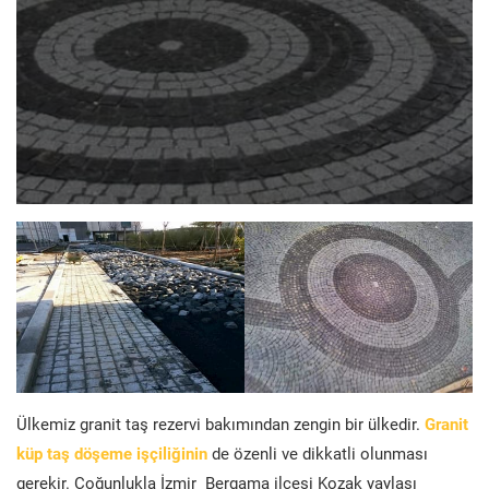
Ülkemiz granit taş rezervi bakımından zengin bir ülkedir.
Granit
küp taş döşeme işçiliğinin
de özenli ve dikkatli olunması
gerekir. Çoğunlukla İzmir Bergama ilçesi Kozak yaylası