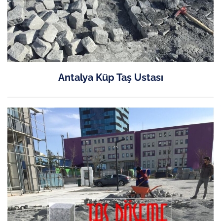
Antalya Küp Taş Ustası