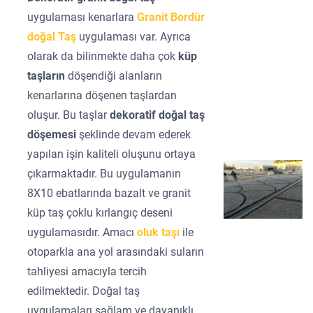
uygulaması kenarlara
Granit Bordür
doğal Taş
uygulaması var. Ayrıca
olarak da bilinmekte daha çok
küp
taşların
döşendiği alanların
kenarlarına döşenen taşlardan
oluşur. Bu taşlar
dekoratif doğal taş
döşemesi
şeklinde devam ederek
yapılan işin kaliteli oluşunu ortaya
çıkarmaktadır. Bu uygulamanın
8X10 ebatlarında bazalt ve granit
küp taş çoklu kırlangıç deseni
uygulamasıdır. Amacı
oluk taşı
ile
otoparkla ana yol arasındaki suların
tahliyesi amacıyla tercih
edilmektedir. Doğal taş
uygulamaları sağlam ve dayanıklı