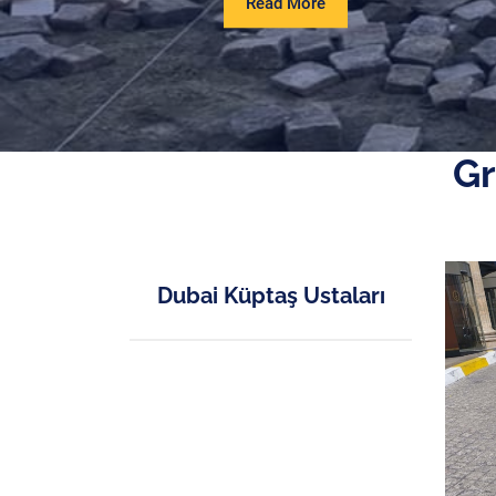
Read
Read More
More
Gr
Dubai Küptaş Ustaları