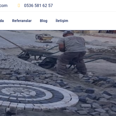
.com
0536 581 62 57
da
Referanslar
Blog
İletişim