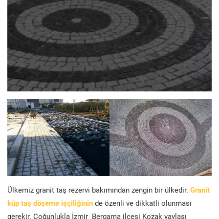
Ülkemiz granit taş rezervi bakımından zengin bir ülkedir.
Granit
küp taş döşeme işçiliğinin
de özenli ve dikkatli olunması
gerekir. Çoğunlukla İzmir Bergama ilçesi Kozak yaylası