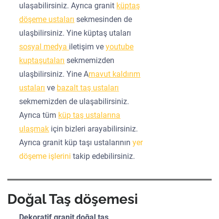
ulaşabilirsiniz. Ayrıca granit
küptaş
döşeme ustaları
sekmesinden de
ulaşbilirsiniz. Yine küptaş utaları
sosyal medya
iletişim ve
youtube
kuptaşutaları
sekmemizden
ulaşbilirsiniz. Yine A
rnavut kaldırım
ustaları
ve
bazalt taş ustaları
sekmemizden de ulaşabilirsiniz.
Ayrıca tüm
küp taş ustalarına
ulaşmak
için bizleri arayabilirsiniz.
Ayrıca granit küp taşı ustalarının
yer
döşeme işlerini
takip edebilirsiniz.
Doğal Taş döşemesi
Dekoratif granit doğal taş