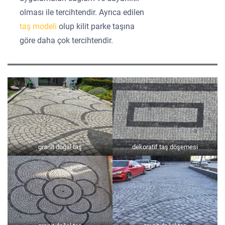
olması ile tercihtendir. Ayrıca edilen
taş modeli
olup kilit parke taşına
göre daha çok tercihtendir.
granit doğal taş
dekoratif taş döşemesi