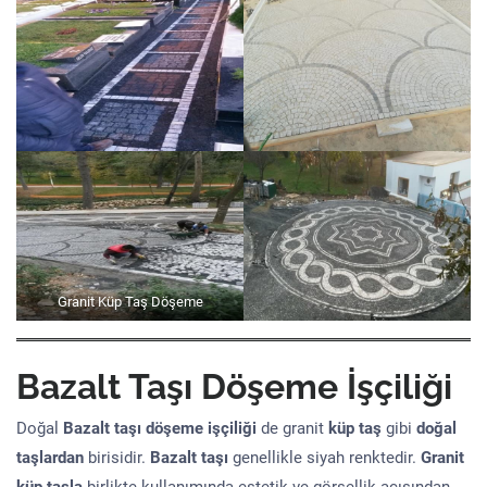
Granit Küp Taş Döşeme
Bazalt Taşı Döşeme İşçiliği
Doğal
Bazalt taşı döşeme işçiliği
de granit
küp taş
gibi
doğal
taşlardan
birisidir.
Bazalt taşı
genellikle siyah renktedir.
Granit