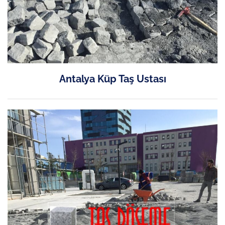
Antalya Küp Taş Ustası