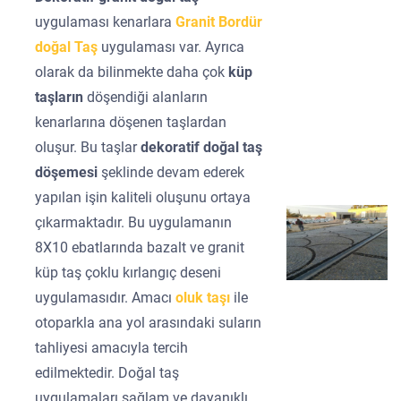
uygulaması kenarlara
Granit Bordür
doğal Taş
uygulaması var. Ayrıca
olarak da bilinmekte daha çok
küp
taşların
döşendiği alanların
kenarlarına döşenen taşlardan
oluşur. Bu taşlar
dekoratif doğal taş
döşemesi
şeklinde devam ederek
yapılan işin kaliteli oluşunu ortaya
çıkarmaktadır. Bu uygulamanın
8X10 ebatlarında bazalt ve granit
küp taş çoklu kırlangıç deseni
uygulamasıdır. Amacı
oluk taşı
ile
otoparkla ana yol arasındaki suların
tahliyesi amacıyla tercih
edilmektedir. Doğal taş
uygulamaları sağlam ve dayanıklı