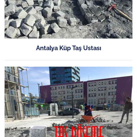
Antalya Küp Taş Ustası