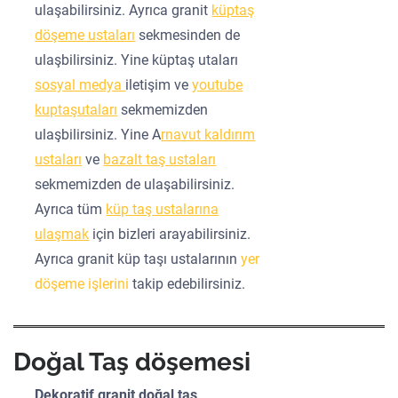
ulaşabilirsiniz. Ayrıca granit
küptaş
döşeme ustaları
sekmesinden de
ulaşbilirsiniz. Yine küptaş utaları
sosyal medya
iletişim ve
youtube
kuptaşutaları
sekmemizden
ulaşbilirsiniz. Yine A
rnavut kaldırım
ustaları
ve
bazalt taş ustaları
sekmemizden de ulaşabilirsiniz.
Ayrıca tüm
küp taş ustalarına
ulaşmak
için bizleri arayabilirsiniz.
Ayrıca granit küp taşı ustalarının
yer
döşeme işlerini
takip edebilirsiniz.
Doğal Taş döşemesi
Dekoratif granit doğal taş