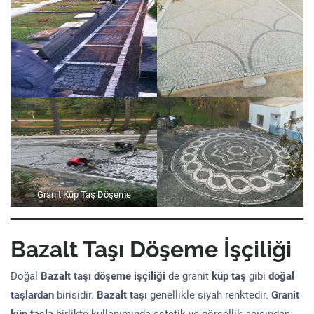
Granit Küp Taş Döşeme
Bazalt Taşı Döşeme İşçiliği
Doğal
Bazalt taşı döşeme işçiliği
de granit
küp taş
gibi
doğal
taşlardan
birisidir.
Bazalt taşı
genellikle siyah renktedir.
Granit