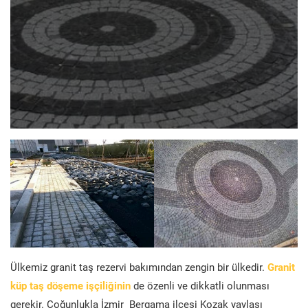
Ülkemiz granit taş rezervi bakımından zengin bir ülkedir.
Granit
küp taş döşeme işçiliğinin
de özenli ve dikkatli olunması
gerekir. Çoğunlukla İzmir Bergama ilçesi Kozak yaylası