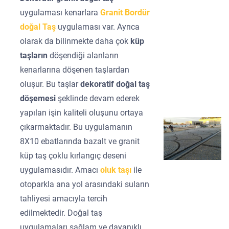
uygulaması kenarlara
Granit Bordür
doğal Taş
uygulaması var. Ayrıca
olarak da bilinmekte daha çok
küp
taşların
döşendiği alanların
kenarlarına döşenen taşlardan
oluşur. Bu taşlar
dekoratif doğal taş
döşemesi
şeklinde devam ederek
yapılan işin kaliteli oluşunu ortaya
çıkarmaktadır. Bu uygulamanın
8X10 ebatlarında bazalt ve granit
küp taş çoklu kırlangıç deseni
uygulamasıdır. Amacı
oluk taşı
ile
otoparkla ana yol arasındaki suların
tahliyesi amacıyla tercih
edilmektedir. Doğal taş
uygulamaları sağlam ve dayanıklı