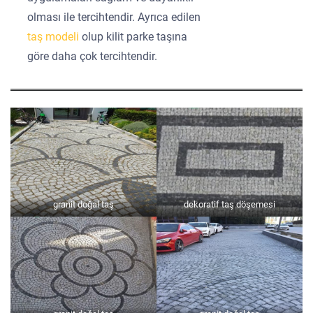
olması ile tercihtendir. Ayrıca edilen
taş modeli
olup kilit parke taşına
göre daha çok tercihtendir.
granit doğal taş
dekoratif taş döşemesi