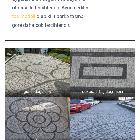
olması ile tercihtendir. Ayrıca edilen
taş modeli
olup kilit parke taşına
göre daha çok tercihtendir.
granit doğal taş
dekoratif taş döşemesi