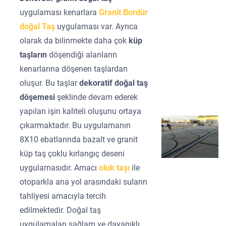
uygulaması kenarlara
Granit Bordür
doğal Taş
uygulaması var. Ayrıca
olarak da bilinmekte daha çok
küp
taşların
döşendiği alanların
kenarlarına döşenen taşlardan
oluşur. Bu taşlar
dekoratif doğal taş
döşemesi
şeklinde devam ederek
yapılan işin kaliteli oluşunu ortaya
çıkarmaktadır. Bu uygulamanın
8X10 ebatlarında bazalt ve granit
küp taş çoklu kırlangıç deseni
uygulamasıdır. Amacı
oluk taşı
ile
otoparkla ana yol arasındaki suların
tahliyesi amacıyla tercih
edilmektedir. Doğal taş
uygulamaları sağlam ve dayanıklı