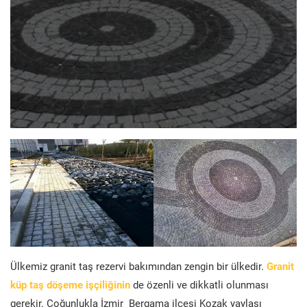
Ülkemiz granit taş rezervi bakımından zengin bir ülkedir.
Granit
küp taş döşeme işçiliğinin
de özenli ve dikkatli olunması
gerekir. Çoğunlukla İzmir Bergama ilçesi Kozak yaylası