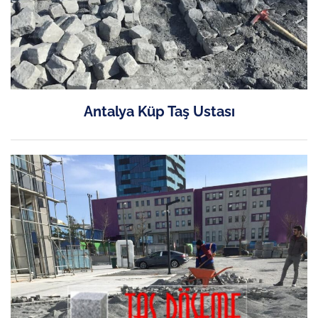
Antalya Küp Taş Ustası