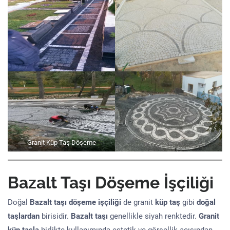
Granit Küp Taş Döşeme
Bazalt Taşı Döşeme İşçiliği
Doğal
Bazalt taşı döşeme işçiliği
de granit
küp taş
gibi
doğal
taşlardan
birisidir.
Bazalt taşı
genellikle siyah renktedir.
Granit