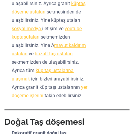
ulaşabilirsiniz. Ayrıca granit
küptaş
döşeme ustaları
sekmesinden de
ulaşbilirsiniz. Yine küptaş utaları
sosyal medya
iletişim ve
youtube
kuptaşutaları
sekmemizden
ulaşbilirsiniz. Yine A
rnavut kaldırım
ustaları
ve
bazalt taş ustaları
sekmemizden de ulaşabilirsiniz.
Ayrıca tüm
küp taş ustalarına
ulaşmak
için bizleri arayabilirsiniz.
Ayrıca granit küp taşı ustalarının
yer
döşeme işlerini
takip edebilirsiniz.
Doğal Taş döşemesi
Dekoratif granit doğal taş