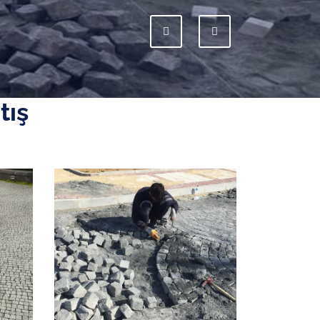
Previous
Next
tış