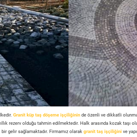
lkedir.
Granit küp taş döşeme işçiliğinin
de özenli ve dikkatli olunm
ıllık rezerv olduğu tahmin edilmektedir. Halk arasında kozak taşı ol
bir gelir sağlamaktadır. Firmamız olarak
granit taş işçiliğini
ve yapı