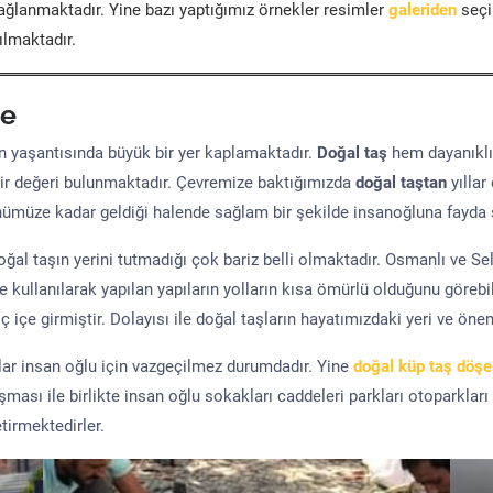
ğlanmaktadır. Yine bazı yaptığımız örnekler resimler
galeriden
seçil
ılmaktadır.
e
yaşantısında büyük bir yer kaplamaktadır.
Doğal taş
hem dayanıklı
ir değeri bulunmaktadır. Çevremize baktığımızda
doğal taştan
yıllar
ünümüze kadar geldiği halende sağlam bir şekilde insanoğluna fayda 
al taşın yerini tutmadığı çok bariz belli olmaktadır. Osmanlı ve S
kullanılarak yapılan yapıların yolların kısa ömürlü olduğunu görebil
 içe girmiştir. Dolayısı ile doğal taşların hayatımızdaki yeri ve öne
şlar insan oğlu için vazgeçilmez durumdadır. Yine
doğal küp taş döş
uşması ile birlikte insan oğlu sokakları caddeleri parkları otoparkları
tirmektedirler.