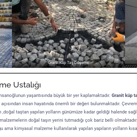
Granit Küp Taş Döşeme
me Ustalığı
sanoğlunun yaşantısında büyük bir yer kaplamaktadır.
Granit küp t
 açısından insan hayatında önemli bir değeri bulunmaktadır. Çevre
n ,doğal taştan yapılan yolların günümüze kadar geldiği halende sağ
malzemelerin doğal taşın yerini tutmadığı çok bariz belli olmaktad
uğu ama kimyasal malzeme kullanılarak yapılan yapıların yolların kıs