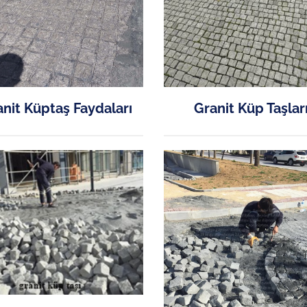
nit Küptaş Faydaları
Granit Küp Taşlar