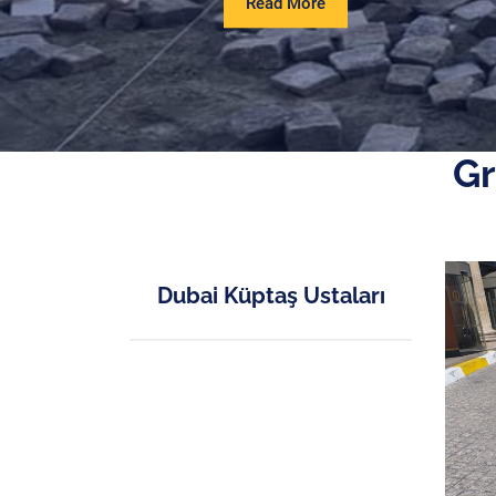
Read
Read More
More
Gr
Dubai Küptaş Ustaları