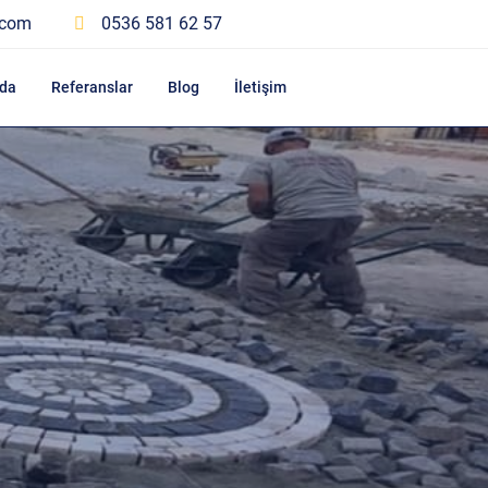
.com
0536 581 62 57
da
Referanslar
Blog
İletişim