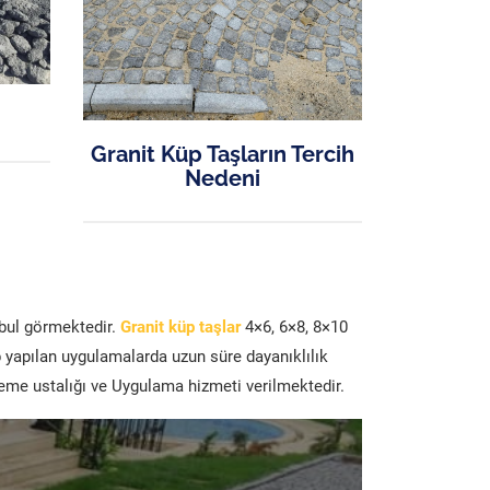
Granit Küp Taşların Tercih
Nedeni
abul görmektedir.
Granit küp taşlar
4×6, 6×8, 8×10
p yapılan uygulamalarda uzun süre dayanıklılık
şeme ustalığı ve Uygulama hizmeti verilmektedir.