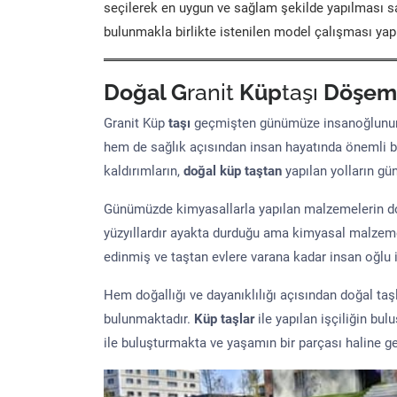
seçilerek en uygun ve sağlam şekilde yapılması sa
bulunmakla birlikte istenilen model çalışması yap
Doğal G
ranit
Küp
taşı
Döşem
Granit Küp
taşı
geçmişten günümüze insanoğlunun 
hem de sağlık açısından insan hayatında önemli b
kaldırımların,
doğal küp taştan
yapılan yolların g
Günümüzde kimyasallarla yapılan malzemelerin doğ
yüzyıllardır ayakta durduğu ama kimyasal malzeme 
edinmiş ve taştan evlere varana kadar insan oğlu iç
Hem doğallığı ve dayanıklılığı açısından doğal ta
bulunmaktadır.
Küp taşlar
ile yapılan işçiliğin bul
ile buluşturmakta ve yaşamın bir parçası haline ge